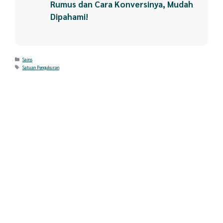
Rumus dan Cara Konversinya, Mudah
Dipahami!
Categories
Sains
Tags
Satuan Pengukuran