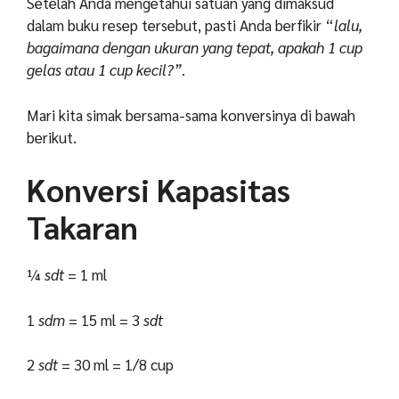
Setelah Anda mengetahui satuan yang dimaksud
dalam buku resep tersebut, pasti Anda berfikir “
lalu,
bagaimana dengan ukuran yang tepat, apakah 1 cup
gelas atau 1 cup kecil?”
.
Mari kita simak bersama-sama konversinya di bawah
berikut.
Konversi Kapasitas
Takaran
¼
sdt
= 1 ml
1
sdm
= 15 ml = 3
sdt
2
sdt
= 30 ml = 1/8 cup