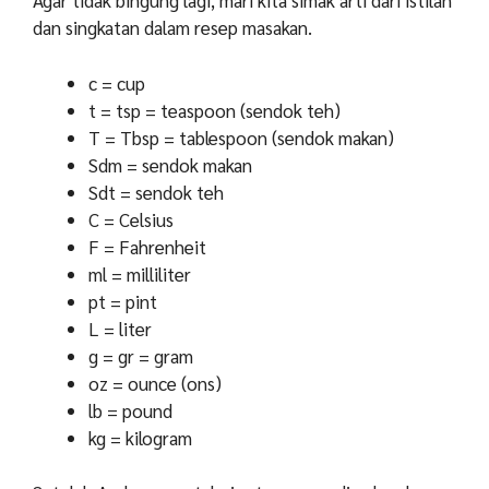
Agar tidak bingung lagi, mari kita simak arti dari istilah
dan singkatan dalam resep masakan.
c = cup
t = tsp = teaspoon (sendok teh)
T = Tbsp = tablespoon (sendok makan)
Sdm = sendok makan
Sdt = sendok teh
C = Celsius
F = Fahrenheit
ml = milliliter
pt = pint
L = liter
g = gr = gram
oz = ounce (ons)
lb = pound
kg = kilogram