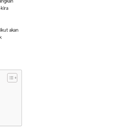
angkan
-kira
ikut akan
k