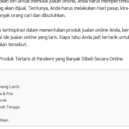
an diri untuk memulai jualan
online,
Anda harus mempertimb
g akan dijual. Tentunya, Anda harus melakukan riset pasar, kira
nyak orang cari dan dibutuhkan.
a terinspirasi dalam menentukan produk jualan
online
Anda, ber
i ide jualan
online
yang laris. Siapa tahu Anda jadi tertarik untu
alan tersebut.
 Produk Terlaris di Pandemi yang Banyak Dibeli Secara Online
yang Laris
a & Pria
onik
umah Tangga
tikan