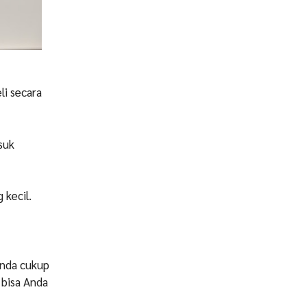
li secara
suk
 kecil.
Anda cukup
 bisa Anda