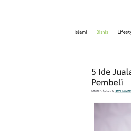
Skip
to
content
Islami
Bisnis
Lifest
5 Ide Jual
Pembeli
October 16, 2020
by
Risma Novian