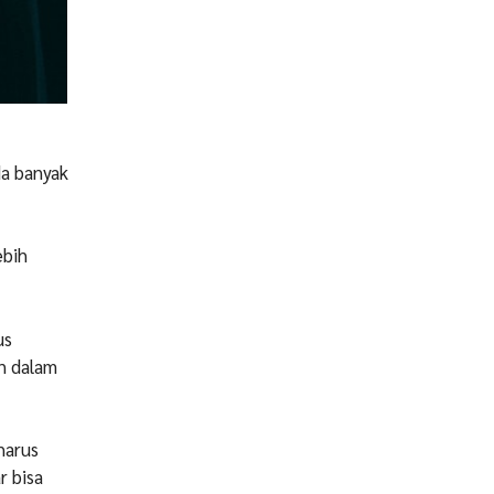
da banyak
ebih
us
n dalam
harus
r bisa