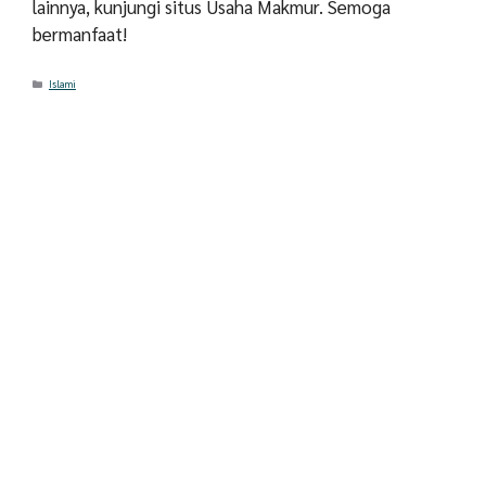
lainnya, kunjungi situs Usaha Makmur. Semoga
bermanfaat!
Categories
Islami