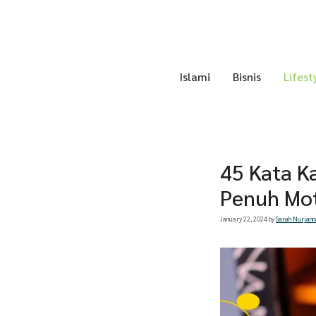
Skip
to
content
Islami
Bisnis
Lifest
45 Kata K
Penuh Mot
January 22, 2024
by
Sarah Nurjann