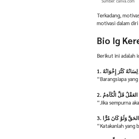
Sumber: canva.com
Terkadang, motivas
motivasi dalam dir
Bio Ig Ker
Berikut ini adalah 
1. َانُهُ كَثُرَ إِخْوَانُهُ
“Barangsiapa yang
2. ّ العَقْلُ قَلَّ الْكَاَةمُ
“Jika sempurna akal
3. حَقَّ وَلَوْ كَانَ مُرًّا
“Katakanlah yang b