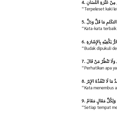
4. مِنْ عَثْرَةِ اللِّسَانِ
“Terpeleset kaki l
5. التكَلمِ مَا قَلَّ وَدَلَّ
“Kata-kata terbaik
6.  يَكْفِيْهِ بِالإِشَارَةِ
“Budak dipukuli de
7. وَلَا تَنْظُرْ مَنْ قَالَ
“Perhatikan apa ya
8. ذُ مَا لَا تَنْفُذُهُ الإِبَرُ
“Kata menembus ap
9. َلِكُلِّ مَقَالٍ مَقَامٌ
“Setiap tempat mem