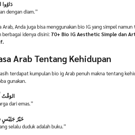
دَاوُوا ال
an dengan diam.”
sa Arab, Anda juga bisa menggunakan bio IG yang simpel namun 
 berbagai idenya disini:
70+ Bio IG Aesthetic Simple dan Ar
f.
hasa Arab Tentang Kehidupan
masih terdapat kumpulan bio ig Arab penuh makna tentang keh
oba gunakan.
الوَقْتُ أَث
rga dari emas.”
خَيْرُ جَلِيْسٍ ف
ang selalu duduk adalah buku.”