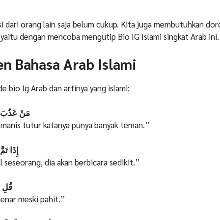
i dari orang lain saja belum cukup. Kita juga membutuhkan do
i yaitu dengan mencoba mengutip Bio IG Islami singkat Arab ini.
en Bahasa Arab Islami
ide bio Ig Arab dan artinya yang islami:
مَنْ عَذُبَ لِس
 manis tutur katanya punya banyak teman.”
إِذَا تَمَ
 seseorang, dia akan berbicara sedikit.”
قُلِ ال
enar meski pahit.”