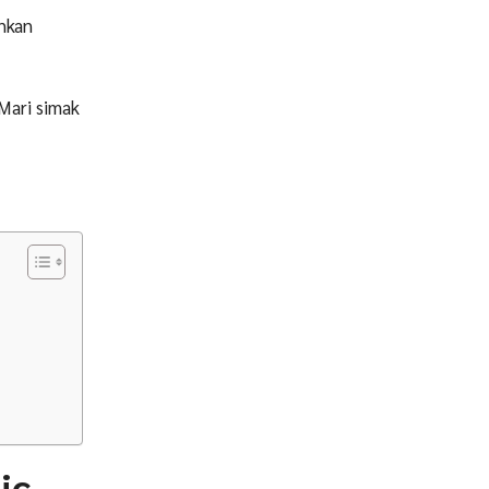
nkan
Mari simak
ic