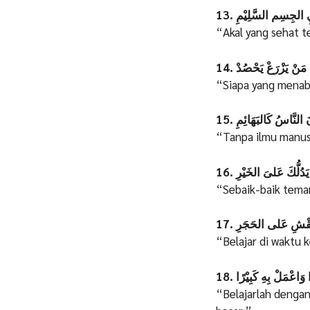
13. الجِسِم السَّلِيْمِ
“Akal yang sehat t
14. مَنْ يَزْرَعْ يَحْصُدْ
“Siapa yang menab
15.  النَّاسُ كَالبَهَائِمِ
“Tanpa ilmu manusi
16. لُّكَ عَلىَ الخَيْرِ
“Sebaik-baik tema
17. ْشِ عَلى الحَجَرِ
“Belajar di waktu k
18. وَاعْمَلْ بِهِ كَبِيْرًا
“Belajarlah dengan