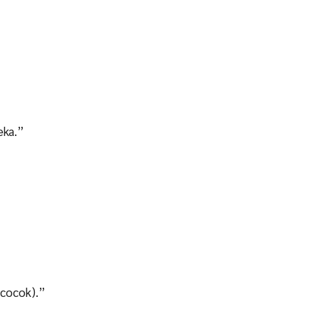
eka.”
 cocok).”