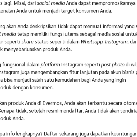
 lagi. Misal, dari
social media
Anda dapat mempromosikannya k
kenalan Anda untuk menjadi target konsumen Anda.
ng akan Anda deskripsikan tidak dapat memuat informasi yang s
l media
tetap memiliki fungsi utama sebagai media sosial untu
ur seperti
share
status seperti dalam
Whatsapp, Instagram,
da
k menyebarluaskan produk Anda.
g fungsional dalam
platform
Instagram seperti
post photo
di wi
 Instagram juga mengembangkan fitur lanjutan pada akun bisnis
uga bisa menjadi salah satu kemudahan bagi Anda yang ingin
oduk dengan konsumen.
an produk Anda di Evermos, Anda akan terbantu secara otoma
enapa tidak, setelah resmi mendaftar, Anda tidak akan sendiri
oduk Anda.
pa info lengkapnya? Daftar sekarang juga dapatkan keuntungan