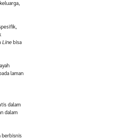
eluarga,
pesifik,
k
n
Line
bisa
layah
 pada laman
tis dalam
an dalam
 berbisnis