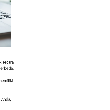
k secara
berbeda.
memiliki
 Anda,