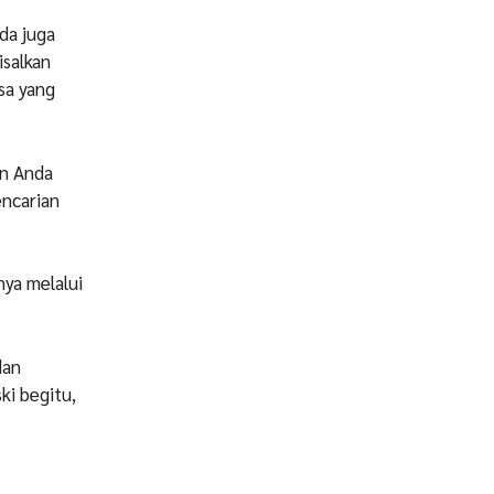
da juga
salkan
sa yang
an Anda
encarian
ya melalui
dan
ki begitu,