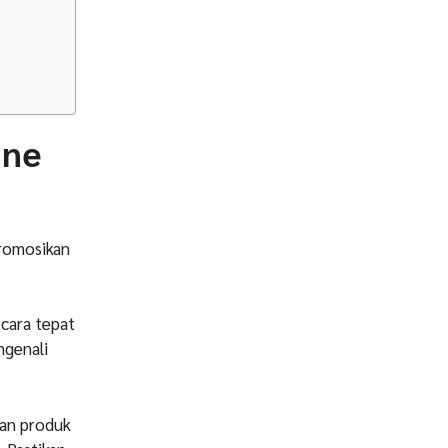
ine
promosikan
cara tepat
ngenali
kan produk