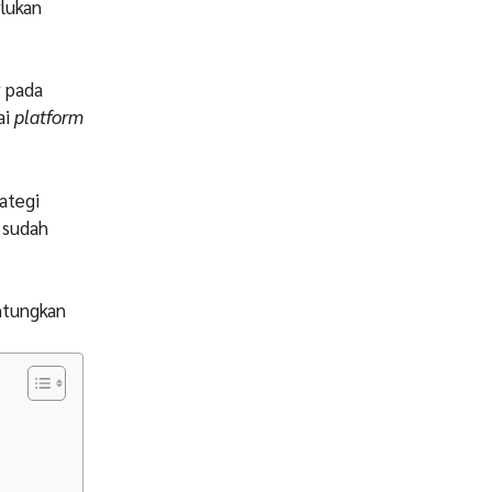
lukan
r pada
ai
platform
ategi
i sudah
ntungkan