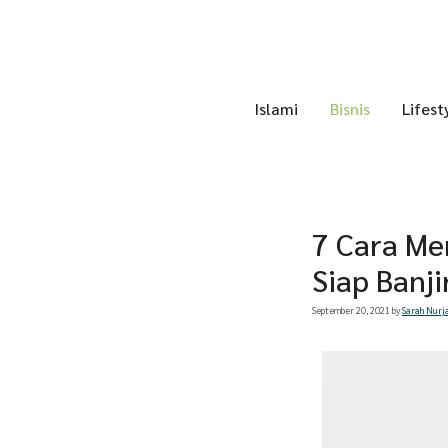
Skip
to
content
Islami
Bisnis
Lifest
7 Cara Me
Siap Banji
September 20, 2021
by
Sarah Nurj