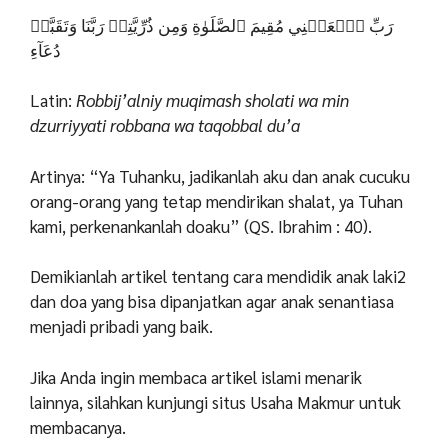
رَبِّ ٱجۡعَلۡنِي مُقِيمَ ٱلصَّلَوٰةِ وَمِن ذُرِّيَّتِيۚ رَبَّنَا وَتَقَبَّلۡ
دُعَآءِ
Latin:
Robbij’alniy muqimash sholati wa min
dzurriyyati robbana wa taqobbal du’a
Artinya: “Ya Tuhanku, jadikanlah aku dan anak cucuku
orang-orang yang tetap mendirikan shalat, ya Tuhan
kami, perkenankanlah doaku” (QS. Ibrahim : 40).
Demikianlah artikel tentang cara mendidik anak laki2
dan doa yang bisa dipanjatkan agar anak senantiasa
menjadi pribadi yang baik.
Jika Anda ingin membaca artikel islami menarik
lainnya, silahkan kunjungi situs Usaha Makmur untuk
membacanya.