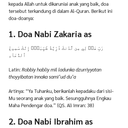
kepada Allah untuk dikaruniai anak yang baik, doa
tersebut terkandung di dalam Al-Quran. Berikut ini
doa-doanya:
1. Doa Nabi Zakaria as
رَبِّ هَبۡ لِي مِن لَّدُنكَ ذُرِّيَّةٗ طَيِّبَةًۖ إِنَّكَ سَمِيعُ
ٱلدُّعَآءِ
Latin:
Robbìy hablìy mìl ladunka dzurrìyyatan
thoyyìbatan ìnnaka samì’ud du’a
Artinya: “Ya Tuhanku, berikanlah kepadaku dari sisi-
Mu seorang anak yang baik. Sesungguhnya Engkau
Maha Pendengar doa.” (QS. Ali Imran: 38)
2. Doa Nabi Ibrahim as