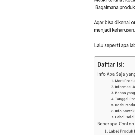
Bagaimana produk k
Agar bisa dikenal 
menjadi keharusan
Lalu seperti apa l
Daftar Isi:
Info Apa Saja ya
1. Merk Prod
2. Informasi 
3. Bahan yan
4. Tanggal Pr
5. Kode Produ
6. Info Konta
7. Label Hal
Beberapa Contoh 
1. Label Produk