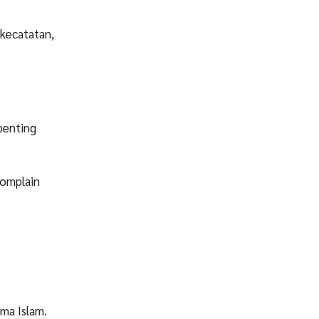
 kecatatan,
penting
komplain
.
ma Islam.