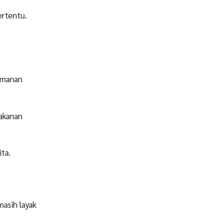
ertentu.
amanan
akanan
ita.
masih layak