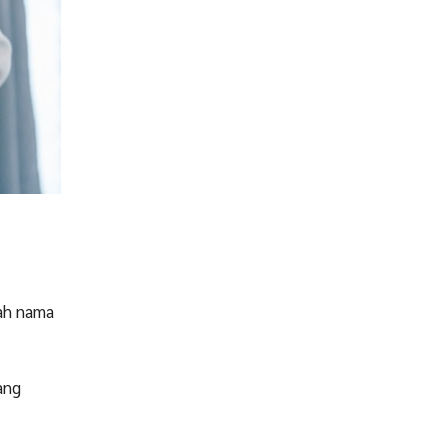
lah nama
ang