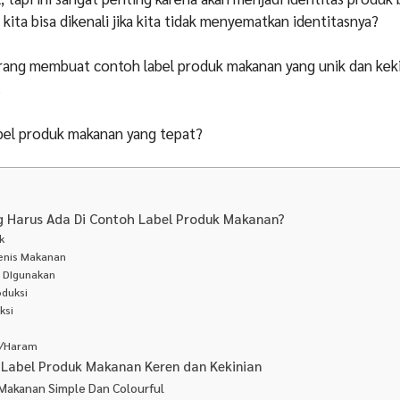
ita bisa dikenali jika kita tidak menyematkan identitasnya?
orang membuat contoh label produk makanan yang unik dan kek
.
abel produk makanan yang tepat?
ng Harus Ada Di Contoh Label Produk Makanan?
uk
Jenis Makanan
g DIgunakan
oduksi
ksi
k
al/Haram
Label Produk Makanan Keren dan Kekinian
 Makanan Simple Dan Colourful