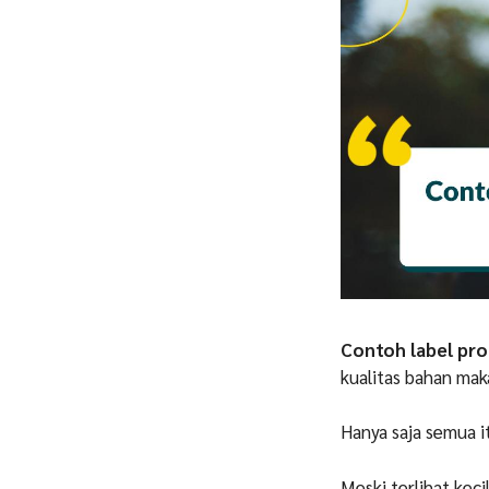
Contoh label pr
kualitas bahan mak
Hanya saja semua i
Meski terlihat keci