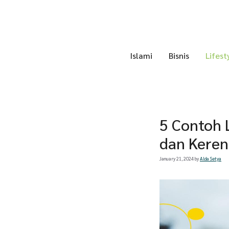
Skip
to
content
Islami
Bisnis
Lifest
5 Contoh 
dan Kere
January 21, 2024
by
Alda Setya