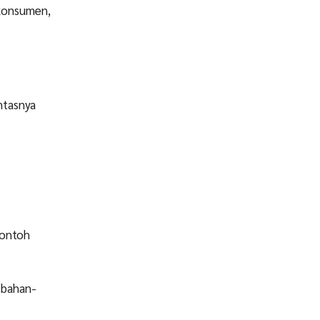
 konsumen,
ntasnya
contoh
 bahan-