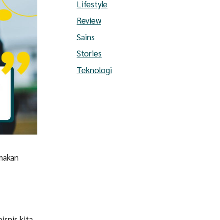
Lifestyle
Review
Sains
Stories
Teknologi
makan
isnis kita.