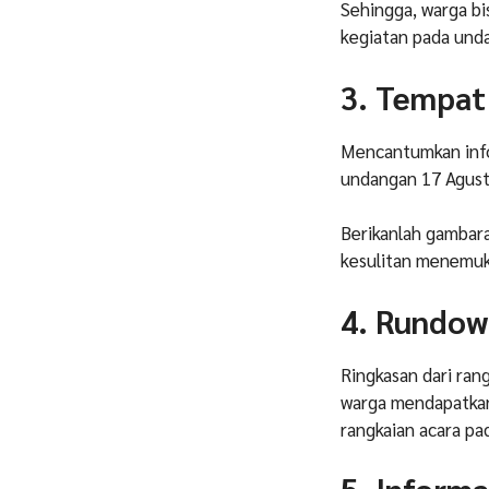
Sehingga, warga b
kegiatan pada und
3. Tempat
Mencantumkan info
undangan 17 Agust
Berikanlah gambara
kesulitan menemuk
4. Rundow
Ringkasan dari ran
warga mendapatkan
rangkaian acara p