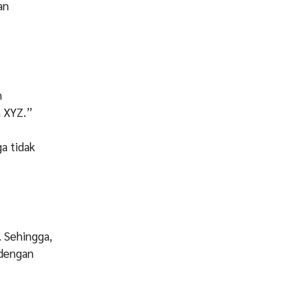
an
m
n XYZ.”
a tidak
. Sehingga,
 dengan