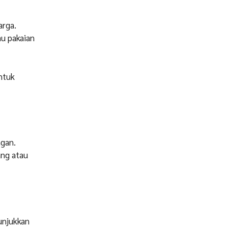
arga.
au pakaian
ntuk
ngan.
ang atau
unjukkan