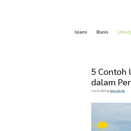
Skip
to
content
Islami
Bisnis
Lifest
5 Contoh 
dalam Pe
July 24, 2023
by
Sania Majida