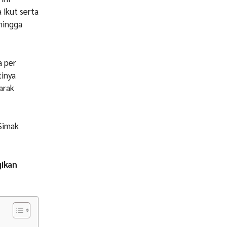
 ikut serta
hingga
a per
tinya
arak
Simak
gikan