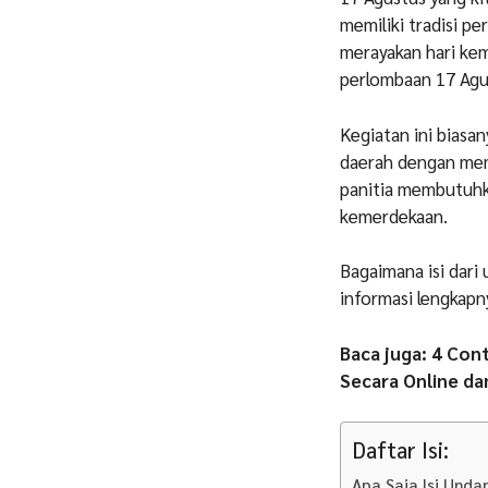
memiliki tradisi p
merayakan hari ke
perlombaan 17 Agu
Kegiatan ini biasa
daerah dengan mem
panitia membutuhk
kemerdekaan.
Bagaimana isi dar
informasi lengkapnya
Baca juga: 4 Con
Secara Online dan
Daftar Isi:
Apa Saja Isi Und