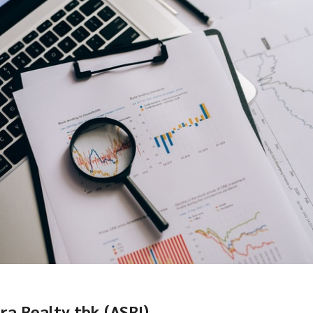
ra Realty tbk (ASRI)