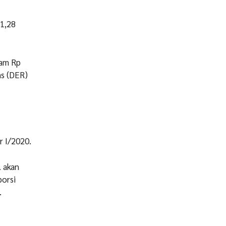
 1,28
ham Rp
as (DER)
r I/2020.
. akan
porsi
.