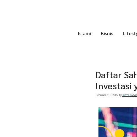
Skip
to
content
Islami
Bisnis
Lifest
Daftar Sa
Investasi
December 10, 2022
by
Risma Novia