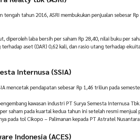
an tengah tahun 2016, ASRI membukukan penjualan sebesar Rp
ut, diperoleh laba bersih per saham Rp 28,40, nilai buku per sa
g terhadap aset (DAR) 0,62 kali, dan rasio utang terhadap ekuit
esta Internusa (SSIA)
IA mencetak pendapatan sebesar Rp 1,46 triliun pada semeste
 pengembang kawasan industri PT Surya Semesta Internusa Tbk
r saham pada kuartal kedua tahun ini setelah resmi menjual 
ya pada tol Cikopo – Palimanan kepada PT Astratel Nusantara
ware Indonesia (ACES)