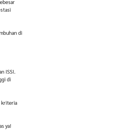
sebesar
stasi
umbuhan di
n ISSI.
gi di
kriteria
as ya!