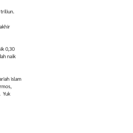
riliun.
akhir
ik 0,30
dah naik
riah islam
ermos,
. Yuk