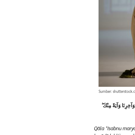
Sumber: shutterstock
 وَآخِرِنَا وَآيَةً مِنْكَ
Qāla ‘īsabnu mary