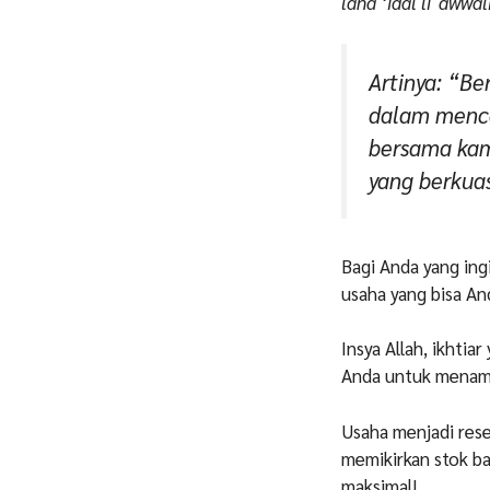
lanā ‘īdal li`awwa
Artinya: “Be
dalam menca
bersama kam
yang berkuas
Bagi Anda yang ing
usaha yang bisa An
Insya Allah, ikhtia
Anda untuk menam
Usaha menjadi rese
memikirkan stok b
maksimal!