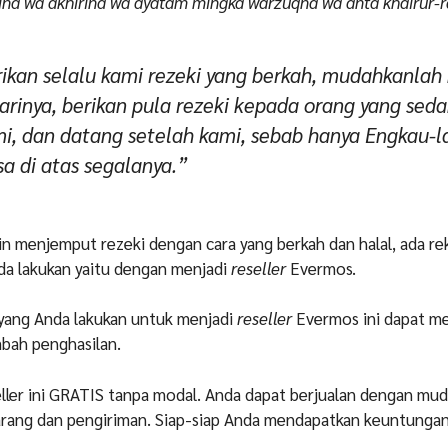
linā wa ākhirinā wa āyatam mingka warzuqnā wa anta khairur-r
rikan selalu kami rezeki yang berkah, mudahkanlah
rinya, berikan pula rezeki kepada orang yang sed
i, dan datang setelah kami, sebab hanya Engkau-l
a di atas segalanya.”
in menjemput rezeki dengan cara yang berkah dan halal, ada r
da lakukan yaitu dengan menjadi
reseller
Evermos.
r yang Anda lakukan untuk menjadi
reseller
Evermos ini dapat 
bah penghasilan.
ller ini GRATIS tanpa modal. Anda dapat berjualan dengan mud
arang dan pengiriman. Siap-siap Anda mendapatkan keuntunga