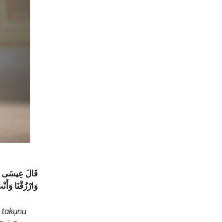
قَالَ عِيسَى ابْن ۖ
وَارْزُقْنَا وَأَنْ
 takụnu