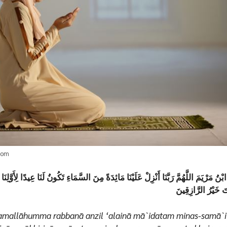
.com
ُ مَرْيَمَ اللَّهُمَّ رَبَّنَا أَنْزِلْ عَلَيْنَا مَائِدَةً مِنَ السَّمَاءِ تَكُونُ لَنَا عِيدًا لِأَوَّلِنَا
تَ خَيْرُ الرَّازِقِينَ
amallāhumma rabbanā anzil ‘alainā mā`idatam minas-samā`i