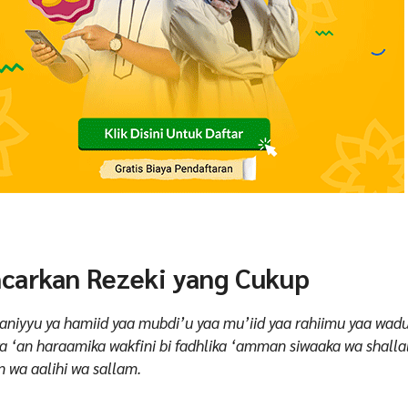
carkan Rezeki yang Cukup
niyyu ya hamiid yaa mubdi’u yaa mu’iid yaa rahiimu yaa wad
ika ‘an haraamika wakfini bi fadhlika ‘amman siwaaka wa shalla
wa aalihi wa sallam.