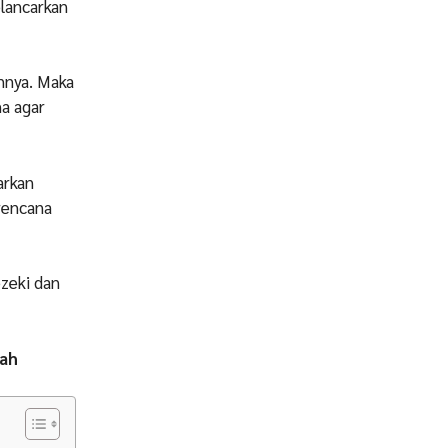
elancarkan
nnya. Maka
a agar
arkan
 rencana
ezeki dan
kah