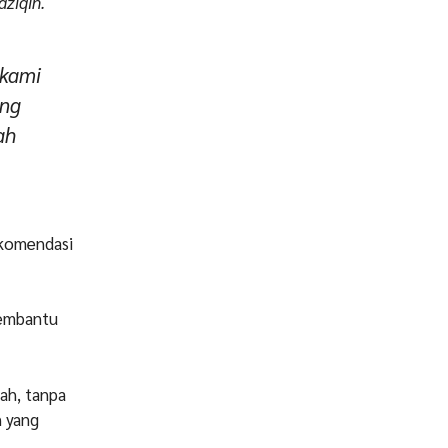
āziqīn.
 kami
ang
ah
ekomendasi
membantu
ah, tanpa
n yang