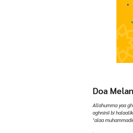
Doa Melan
Allahumma yaa gha
aghninii bi halaal
‘alaa muhammadin 