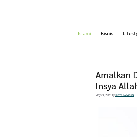
Skip
to
content
Islami
Bisnis
Lifest
Amalkan D
Insya Alla
May 24, 2021
by
Risma Novianti