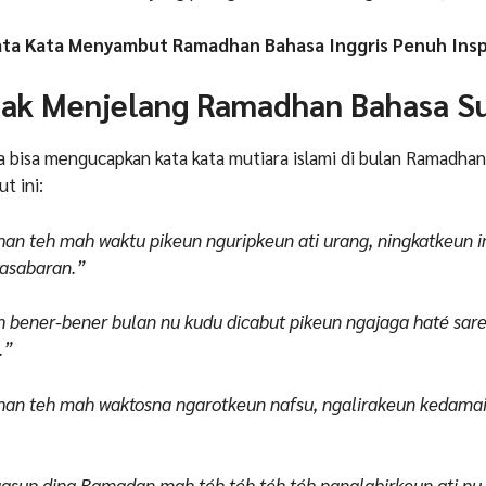
ata Kata Menyambut Ramadhan Bahasa Inggris Penuh Inspi
jak Menjelang Ramadhan Bahasa S
ga bisa mengucapkan kata kata mutiara islami di bulan Ramadha
t ini:
n teh mah waktu pikeun nguripkeun ati urang, ningkatkeun 
kasabaran.”
bener-bener bulan nu kudu dicabut pikeun ngajaga haté sar
.”
an teh mah waktosna ngarotkeun nafsu, ngalirakeun kedamai
asup dina Ramadan mah téh téh téh téh panglahirkeun ati nu