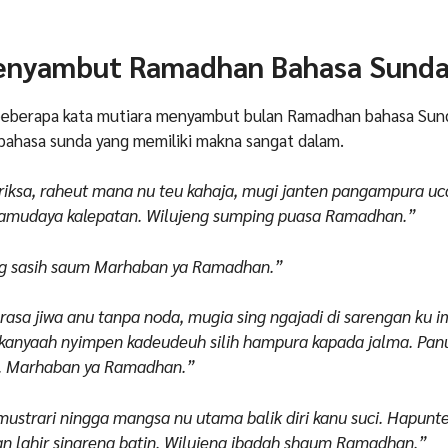
enyambut Ramadhan Bahasa Sund
h beberapa kata mutiara menyambut bulan Ramadhan bahasa Sun
ahasa sunda yang memiliki makna sangat dalam.
kariksa, raheut mana nu teu kahaja, mugi janten pangampura u
 samudaya kalepatan. Wilujeng sumping puasa Ramadhan.”
ag sasih saum Marhaban ya Ramadhan.”
uci rasa jiwa anu tanpa noda, mugia sing ngajadi di sarengan ku
kanyaah nyimpen kadeudeuh silih hampura kapada jalma. Pa
a. Marhaban ya Ramadhan.”
 mustrari ningga mangsa nu utama balik diri kanu suci. Hapunt
n lahir sinareng batin. Wilujeng ibadah shaum Ramadhan.”