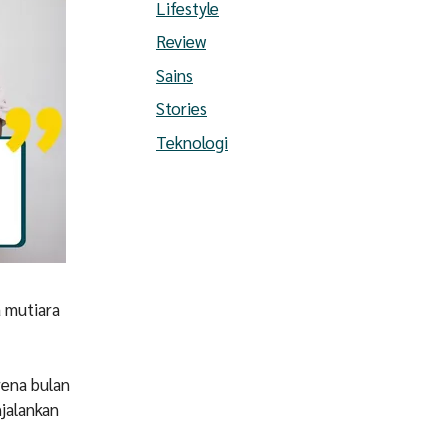
Lifestyle
Review
Sains
Stories
Teknologi
 mutiara
rena bulan
jalankan