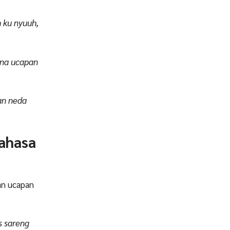
 ku nyuuh,
alna ucapan
an neda
ahasa
an ucapan
s sareng