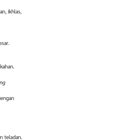
n, ikhlas,
esar.
rkahan.
eng
 dengan
n teladan.