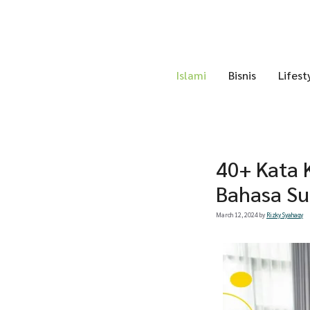
Skip
to
content
Islami
Bisnis
Lifest
40+ Kata
Bahasa Su
March 12, 2024
by
Rizky Syahaqy