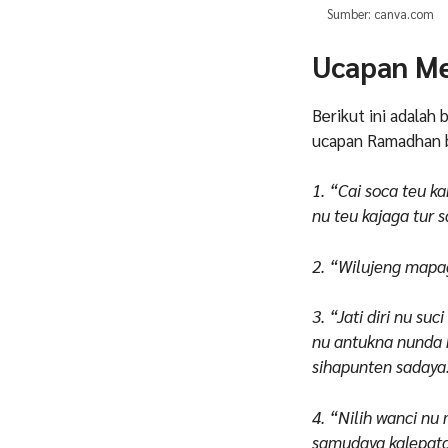
Sumber: canva.com
Ucapan M
Berikut ini adala
ucapan Ramadhan b
1. “Cai soca teu 
nu teu kajaga tur
2. “Wilujeng map
3. “Jati diri nu s
nu antukna nunda 
sihapunten saday
4. “Nilih wanci nu
samudaya kalepata