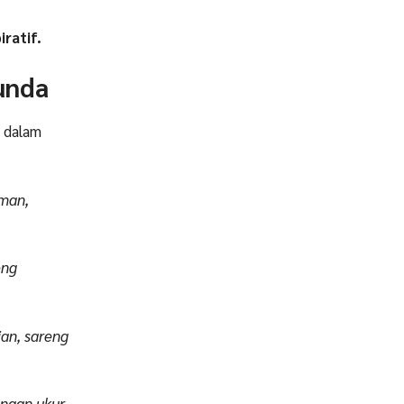
ratif.
unda
n dalam
iman,
eng
an, sareng
 ngan ukur