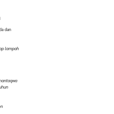
a
da dan
cap lampah
 imantaqwa
nuhun
en