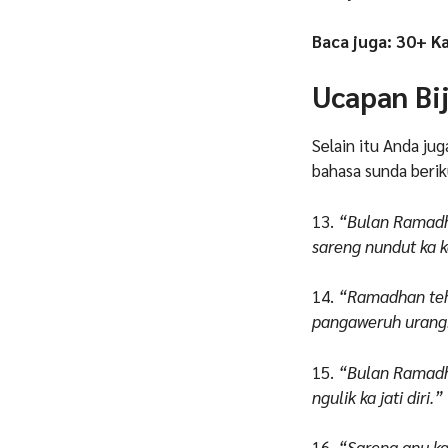
Baca juga: 30+ K
Ucapan Bi
Selain itu Anda ju
bahasa sunda beriku
13.
“Bulan Ramadha
sareng nundut ka 
14.
“Ramadhan teh 
pangaweruh urang
15.
“Bulan Ramadh
ngulik ka jati diri.”
16.
“Sareng anu ka