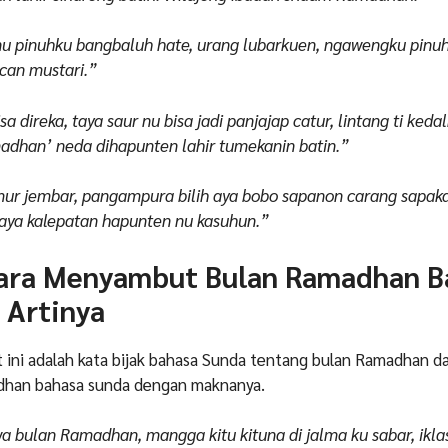
 nu pinuhku bangbaluh hate, urang lubarkuen, ngawengku pinuh
can mustari.”
sa direka, taya saur nu bisa jadi panjajap catur, lintang ti ked
dhan’ neda dihapunten lahir tumekanin batin.”
mur jembar, pangampura bilih aya bobo sapanon carang sapak
ya kalepatan hapunten nu kasuhun.”
ara Menyambut Bulan Ramadhan B
 Artinya
t ini adalah kata bijak bahasa Sunda tentang bulan Ramadhan d
dhan bahasa sunda dengan maknanya.
 bulan Ramadhan, mangga kitu kituna di jalma ku sabar, ikla