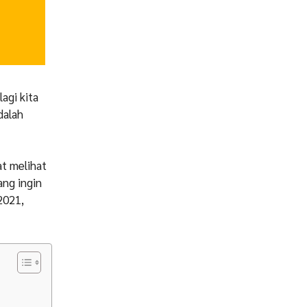
lagi kita
dalah
at melihat
ang ingin
2021,