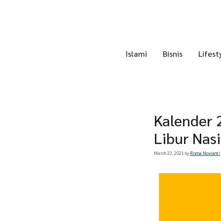
Skip
to
content
Islami
Bisnis
Lifest
Kalender 
Libur Nas
March 23, 2021
by
Risma Novianti