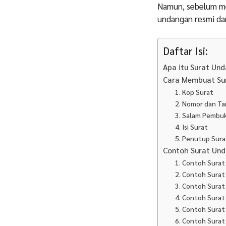
Namun, sebelum me
undangan resmi da
Daftar Isi:
Apa itu Surat Un
Cara Membuat Su
1. Kop Surat
2. Nomor dan Ta
3. Salam Pembu
4. Isi Surat
5. Penutup Sura
Contoh Surat Und
1. Contoh Sura
2. Contoh Sura
3. Contoh Sura
4. Contoh Sura
5. Contoh Sura
6. Contoh Surat