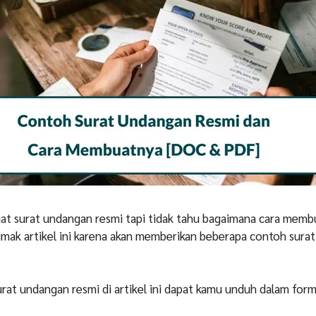
t surat undangan resmi tapi tidak tahu bagaimana cara memb
imak artikel ini karena akan memberikan beberapa contoh sura
rat undangan resmi di artikel ini dapat kamu unduh dalam for