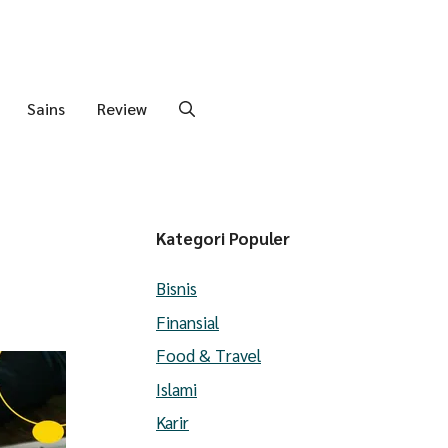
Sains
Review
Kategori Populer
Bisnis
Finansial
Food & Travel
Islami
Karir