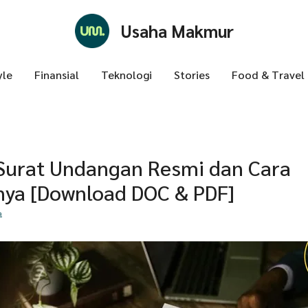
Usaha Makmur
yle
Finansial
Teknologi
Stories
Food & Travel
Surat Undangan Resmi dan Cara
ya [Download DOC & PDF]
a