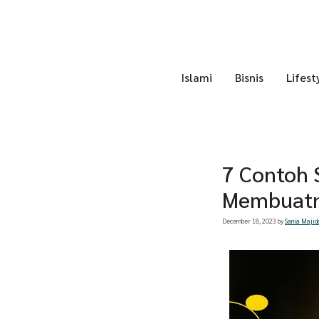
Skip
to
content
Islami
Bisnis
Lifest
7 Contoh 
Membuatn
December 18, 2023
by
Sania Majid