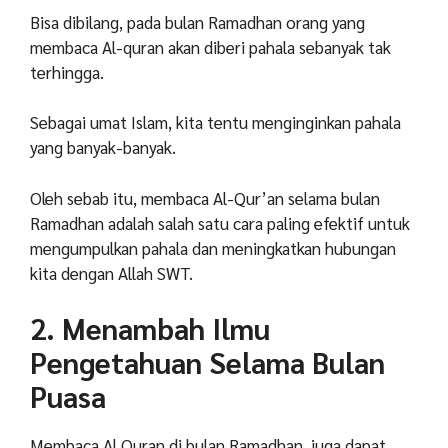
Bisa dibilang, pada bulan Ramadhan orang yang
membaca Al-quran akan diberi pahala sebanyak tak
terhingga.
Sebagai
umat
Islam,
kita
tentu
menginginkan
pahala
yang
banyak-banyak.
Oleh
sebab itu,
membaca
Al-Qur’an
selama
bulan
Ramadhan
adalah
salah
satu
cara
paling
efektif
untuk
mengumpulkan
pahala
dan
meningkatkan
hubungan
kita
dengan
Allah
SWT.
2. Menambah Ilmu
Pengetahuan Selama Bulan
Puasa
Membaca Al Quran di bulan Ramadhan juga dapat