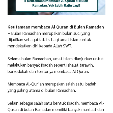
Keutamaan membaca Al Quran di Bulan Ramadan
–
Bulan
Ramadhan
merupakan
bulan
suci
yang
dijadikan
sebagai
katalis
bagi
umat
Islam
untuk
mendekatkan
diri
kepada
Allah
SWT.
Selama
bulan
Ramadhan,
umat
Islam
dianjurkan
untuk
melakukan
banyak
ibadah
seperti
shalat
tarawih,
bersedekah
dan
tentunya
membaca
Al
Quran.
Membaca
Al-Qur’an
merupakan
salah
satu
ibadah
yang
paling
utama
di
bulan
Ramadhan.
Selain
sebagai
salah
satu
bentuk
ibadah,
membaca
Al-
Quran
di
bulan
Ramadan
memiliki
banyak
manfaat
dan