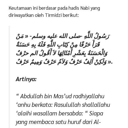
Keutamaan ini berdasar pada hadis Nabi yang
diriwayatkan oleh Tirmidzi berikut:
رَسُولُ اللَّهِ -صلى الله عليه وسلم- « مَنْ
قَرَأَ حَرْفًا مِنْ كِتَابِ اللَّهِ فَلَهُ بِهِ حَسَنَةٌ
وَالْحَسَنَةُ بِعَشْرِ أَمْثَالِهَا لاَ أَقُولُ الم حرْفٌ
وَلَكِنْ أَلِفٌ حَرْفٌ وَلاَمٌ حَرْفٌ وَمِيمٌ حَرْفٌ ».
Artinya:
“
Abdullah bin Mas’ud radhiyallahu
‘anhu berkata: Rasulullah shallallahu
‘alaihi wasallam bersabda: “ Siapa
yang membaca satu huruf dari Al-