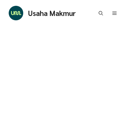
Skip
to
Usaha Makmur
Menu
content