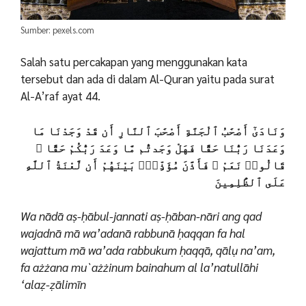
Sumber: pexels.com
Salah satu percakapan yang menggunakan kata
tersebut dan ada di dalam Al-Quran yaitu pada surat
Al-A’raf ayat 44.
وَنَادَىٰٓ أَصْحَٰبُ ٱلْجَنَّةِ أَصْحَٰبَ ٱلنَّارِ أَن قَدْ وَجَدْنَا مَا
وَعَدَنَا رَبُّنَا حَقًّا فَهَلْ وَجَدتُّم مَّا وَعَدَ رَبُّكُمْ حَقًّا ۖ
قَالُوا۟ نَعَمْ ۚ فَأَذَّنَ مُؤَذِّنٌۢ بَيْنَهُمْ أَن لَّعْنَةُ ٱللَّهِ
عَلَى ٱلظَّٰلِمِينَ
Wa nādā aṣ-ḥābul-jannati aṣ-ḥāban-nāri ang qad
wajadnā mā wa’adanā rabbunā ḥaqqan fa hal
wajattum mā wa’ada rabbukum ḥaqqā, qālụ na’am,
fa ażżana mu`ażżinum bainahum al la’natullāhi
‘alaẓ-ẓālimīn