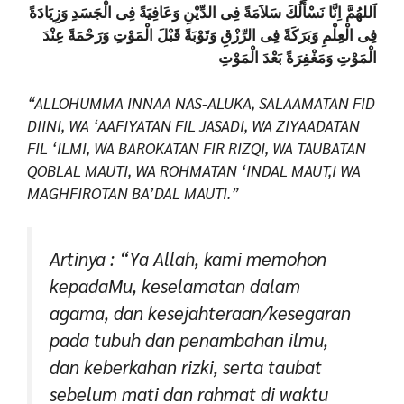
اَللهُمَّ اِنَّا نَسْأَلُكَ سَلاَمَةً فِى الدِّيْنِ وَعَافِيَةً فِى الْجَسَدِ وَزِيَادَةً
فِى الْعِلْمِ وَبَرَكَةً فِى الرِّزْقِ وَتَوْبَةً قَبْلَ الْمَوْتِ وَرَحْمَةً عِنْدَ
الْمَوْتِ وَمَغْفِرَةً بَعْدَ الْمَوْتِ
“ALLOHUMMA INNAA NAS-ALUKA, SALAAMATAN FID
DIINI, WA ‘AAFIYATAN FIL JASADI, WA ZIYAADATAN
FIL ‘ILMI, WA BAROKATAN FIR RIZQI, WA TAUBATAN
QOBLAL MAUTI, WA ROHMATAN ‘INDAL MAUT,I WA
MAGHFIROTAN BA’DAL MAUTI.”
Artinya : “Ya Allah, kami memohon
kepadaMu, keselamatan dalam
agama, dan kesejahteraan/kesegaran
pada tubuh dan penambahan ilmu,
dan keberkahan rizki, serta taubat
sebelum mati dan rahmat di waktu