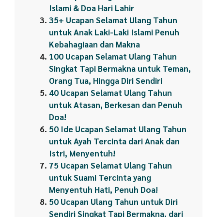
Islami & Doa Hari Lahir
35+ Ucapan Selamat Ulang Tahun
untuk Anak Laki-Laki Islami Penuh
Kebahagiaan dan Makna
100 Ucapan Selamat Ulang Tahun
Singkat Tapi Bermakna untuk Teman,
Orang Tua, Hingga Diri Sendiri
40 Ucapan Selamat Ulang Tahun
untuk Atasan, Berkesan dan Penuh
Doa!
50 Ide Ucapan Selamat Ulang Tahun
untuk Ayah Tercinta dari Anak dan
Istri, Menyentuh!
75 Ucapan Selamat Ulang Tahun
untuk Suami Tercinta yang
Menyentuh Hati, Penuh Doa!
50 Ucapan Ulang Tahun untuk Diri
Sendiri Singkat Tapi Bermakna, dari