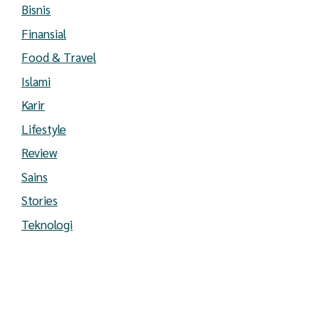
Bisnis
Finansial
Food & Travel
Islami
Karir
Lifestyle
Review
Sains
Stories
Teknologi