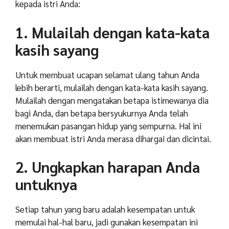
kepada istri Anda:
1. Mulailah dengan kata-kata
kasih sayang
Untuk membuat ucapan selamat ulang tahun Anda
lebih berarti, mulailah dengan kata-kata kasih sayang.
Mulailah dengan mengatakan betapa istimewanya dia
bagi Anda, dan betapa bersyukurnya Anda telah
menemukan pasangan hidup yang sempurna. Hal ini
akan membuat istri Anda merasa dihargai dan dicintai.
2. Ungkapkan harapan Anda
untuknya
Setiap tahun yang baru adalah kesempatan untuk
memulai hal-hal baru, jadi gunakan kesempatan ini