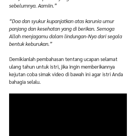
sebelumnya. Aamiin.”
“Doa dan syukur kupanjatkan atas karunia umur
panjang dan kesehatan yang di berikan. Semoga
Allah menjagamu dalam lindungan-Nya dari segala
bentuk keburukan.”
Demikianlah pembahasan tentang ucapan selamat
ulang tahun untuk istri, jika ingin memberikannya
kejutan coba simak video di bawah ini agar istri Anda
bahagia selalu.