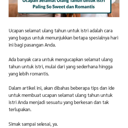
Ucapan selamat ulang tahun untuk istri adalah cara
yang bagus untuk menunjukkan betapa spesialnya hari
ini bagi pasangan Anda.
Ada banyak cara untuk mengucapkan selamat ulang
tahun untuk istri, mulai dari yang sederhana hingga
yang lebih romantis.
Dalam artikel ini, akan dibahas beberapa tips dan ide
untuk membuat ucapan selamat ulang tahun untuk
istri Anda menjadi sesuatu yang berkesan dan tak
terlupakan.
Simak sampai selesai, ya.