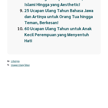
Islami Hingga yang Aesthetic!
25 Ucapan Ulang Tahun Bahasa Jawa
dan Artinya untuk Orang Tua hingga
Teman, Berkesan!
60 Ucapan Ulang Tahun untuk Anak
Kecil Perempuan yang Menyentuh
Hati
Categories
Lifestyle
Tags
Ucapan Ulang Tahun