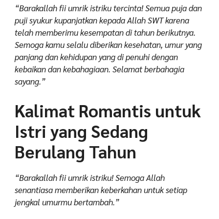
“Barakallah fii umrik istriku tercinta! Semua puja dan
puji syukur kupanjatkan kepada Allah SWT karena
telah memberimu kesempatan di tahun berikutnya.
Semoga kamu selalu diberikan kesehatan, umur yang
panjang dan kehidupan yang di penuhi dengan
kebaikan dan kebahagiaan. Selamat berbahagia
sayang.”
Kalimat Romantis untuk
Istri yang Sedang
Berulang Tahun
“Barakallah fii umrik istriku! Semoga Allah
senantiasa memberikan keberkahan untuk setiap
jengkal umurmu bertambah.”