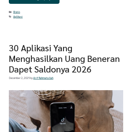
Categories
Bisnis
Tags
Aplikasi
30 Aplikasi Yang
Menghasilkan Uang Beneran
Dapet Saldonya 2026
December 2, 2025
by
Arif Rahmatullah