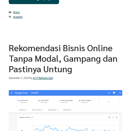
Categories
Bisnis
Tags
dropship
Rekomendasi Bisnis Online
Tanpa Modal, Gampang dan
Pastinya Untung
December 2, 2025
by
Arif Rahmatullah