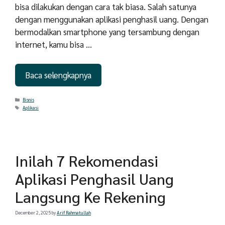
bisa dilakukan dengan cara tak biasa. Salah satunya
dengan menggunakan aplikasi penghasil uang. Dengan
bermodalkan smartphone yang tersambung dengan
internet, kamu bisa …
Baca selengkapnya
Categories
Bisnis
Tags
Aplikasi
Inilah 7 Rekomendasi
Aplikasi Penghasil Uang
Langsung Ke Rekening
December 2, 2025
by
Arif Rahmatullah