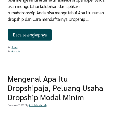
akan mengetahui kelebihan dari aplikasi
rumahdropship Anda bisa mengetahui Apa Itu rumah
dropship dan Cara mendaftarnya Dropship …
Baca selengkapnya
Categories
Bisnis
Tags
dropship
Mengenal Apa Itu
Dropshipaja, Peluang Usaha
Dropship Modal Minim
December 2, 2025
by
Arif Rahmatullah