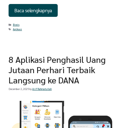
Baca selengkapnya
Categories
Bisnis
Tags
Aplikasi
8 Aplikasi Penghasil Uang
Jutaan Perhari Terbaik
Langsung ke DANA
December 2, 2025
by
Arif Rahmatullah