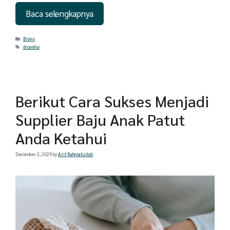
Baca selengkapnya
Categories
Bisnis
Tags
dropship
Berikut Cara Sukses Menjadi
Supplier Baju Anak Patut
Anda Ketahui
December 2, 2025
by
Arif Rahmatullah