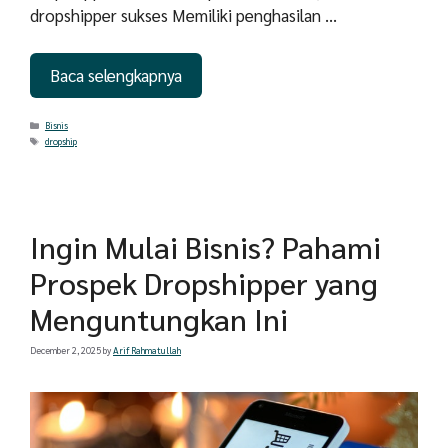
dropshipper sukses Memiliki penghasilan …
Baca selengkapnya
Categories
Bisnis
Tags
dropship
Ingin Mulai Bisnis? Pahami
Prospek Dropshipper yang
Menguntungkan Ini
December 2, 2025
by
Arif Rahmatullah