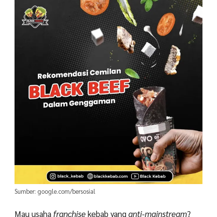
Sumber: google.com/bersosial
Mau usaha
franchise
kebab yang
anti-mainstream
?