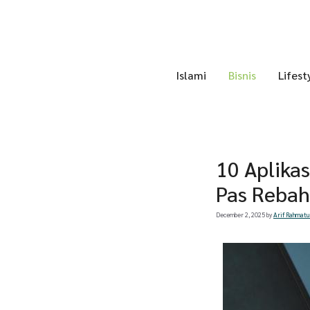
Skip
to
content
Islami
Bisnis
Lifest
10 Aplikas
Pas Reba
December 2, 2025
by
Arif Rahmatu