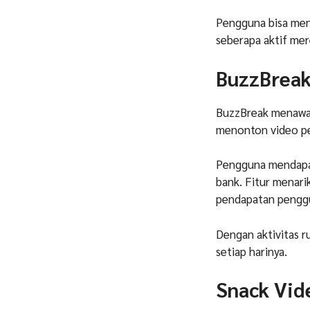
Pengguna bisa men
seberapa aktif me
BuzzBrea
BuzzBreak menawa
menonton video p
Pengguna mendapatk
bank. Fitur menari
pendapatan pengg
Dengan aktivitas 
setiap harinya.
Snack Vid