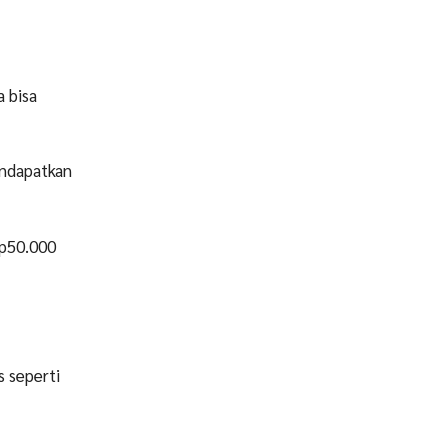
 bisa
endapatkan
Rp50.000
 seperti