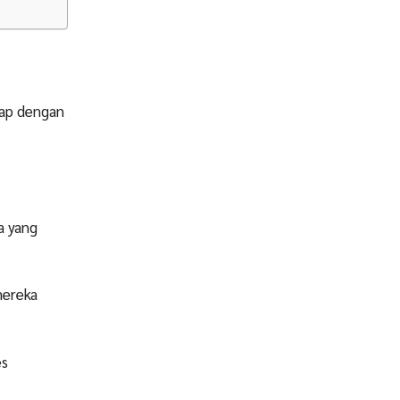
gkap dengan
a yang
mereka
es