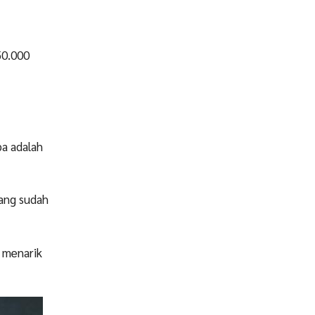
50.000
ba adalah
yang sudah
 menarik