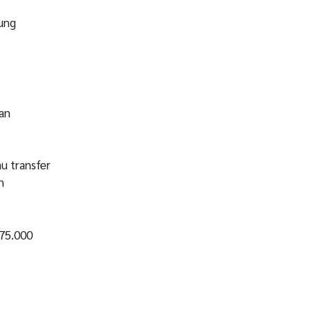
tung
an
u transfer
n
p75.000