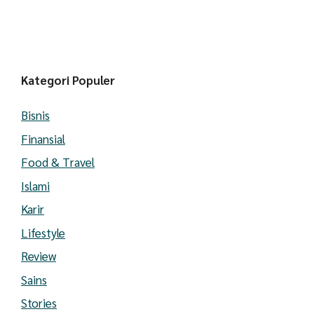
Kategori Populer
Bisnis
Finansial
Food & Travel
Islami
Karir
Lifestyle
Review
Sains
Stories