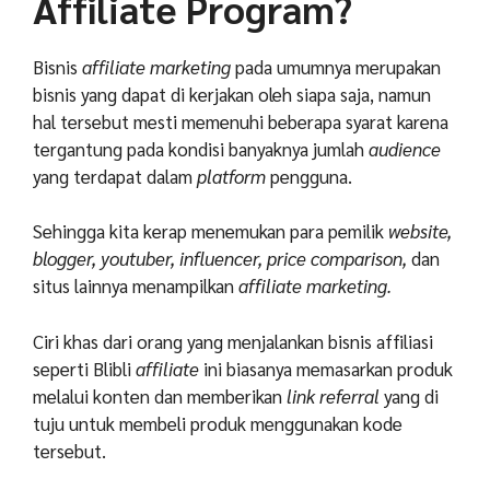
Affiliate Program?
Bisnis
affiliate marketing
pada umumnya merupakan
bisnis yang dapat di kerjakan oleh siapa saja, namun
hal tersebut mesti memenuhi beberapa syarat karena
tergantung pada kondisi banyaknya jumlah
audience
yang terdapat dalam
platform
pengguna.
Sehingga kita kerap menemukan para pemilik
website,
blogger, youtuber, influencer, price comparison,
dan
situs lainnya menampilkan
affiliate marketing.
Ciri khas dari orang yang menjalankan bisnis affiliasi
seperti Blibli
affiliate
ini biasanya memasarkan produk
melalui konten dan memberikan
link referral
yang di
tuju untuk membeli produk menggunakan kode
tersebut.