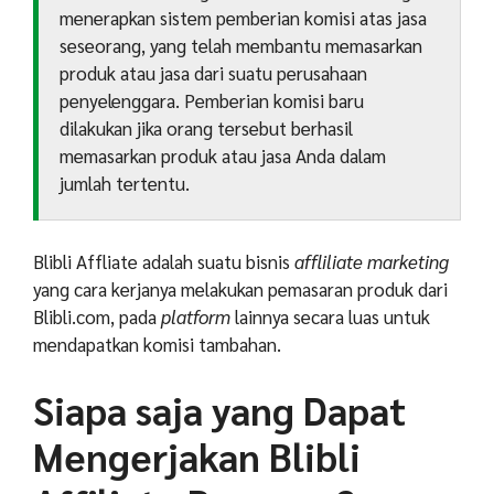
menerapkan sistem pemberian komisi atas jasa
seseorang, yang telah membantu memasarkan
produk atau jasa dari suatu perusahaan
penyelenggara. Pemberian komisi baru
dilakukan jika orang tersebut berhasil
memasarkan produk atau jasa Anda dalam
jumlah tertentu.
Blibli Affliate adalah suatu bisnis
affliliate marketing
yang cara kerjanya melakukan pemasaran produk dari
Blibli.com, pada
platform
lainnya secara luas untuk
mendapatkan komisi tambahan.
Siapa saja yang Dapat
Mengerjakan Blibli