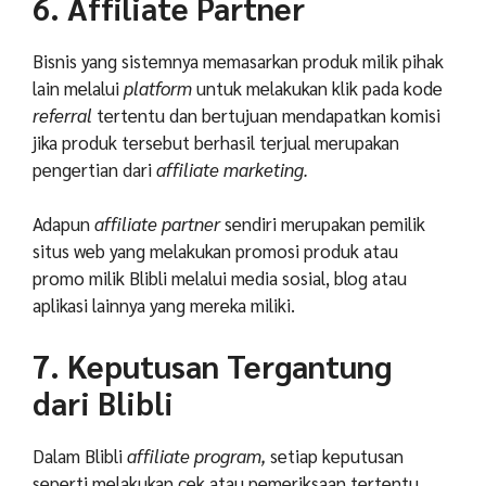
6. Affiliate Partner
Bisnis yang sistemnya memasarkan produk milik pihak
lain melalui
platform
untuk melakukan klik pada kode
referral
tertentu dan bertujuan mendapatkan komisi
jika produk tersebut berhasil terjual merupakan
pengertian dari
affiliate marketing.
Adapun
affiliate partner
sendiri merupakan pemilik
situs web yang melakukan promosi produk atau
promo milik Blibli melalui media sosial, blog atau
aplikasi lainnya yang mereka miliki.
7. Keputusan Tergantung
dari Blibli
Dalam Blibli
affiliate program,
setiap keputusan
seperti melakukan cek atau pemeriksaan tertentu,