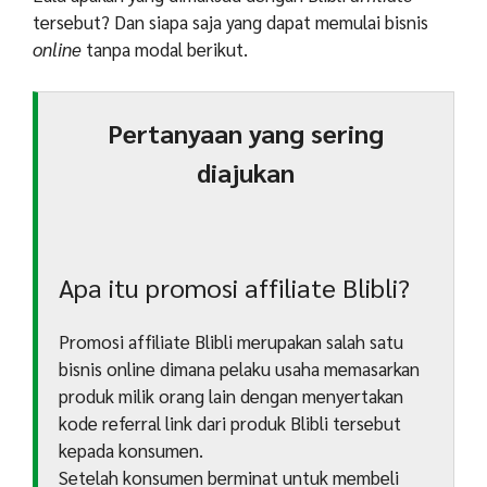
tersebut? Dan siapa saja yang dapat memulai bisnis
online
tanpa modal berikut.
Pertanyaan yang sering
diajukan
Apa itu promosi affiliate Blibli?
Promosi affiliate Blibli merupakan salah satu
bisnis online dimana pelaku usaha memasarkan
produk milik orang lain dengan menyertakan
kode referral link dari produk Blibli tersebut
kepada konsumen.
Setelah konsumen berminat untuk membeli