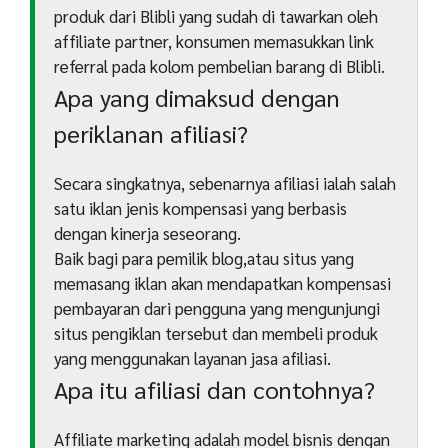
produk dari Blibli yang sudah di tawarkan oleh
affiliate partner, konsumen memasukkan link
referral pada kolom pembelian barang di Blibli.
Apa yang dimaksud dengan
periklanan afiliasi?
Secara singkatnya, sebenarnya afiliasi ialah salah
satu iklan jenis kompensasi yang berbasis
dengan kinerja seseorang.
Baik bagi para pemilik blog,atau situs yang
memasang iklan akan mendapatkan kompensasi
pembayaran dari pengguna yang mengunjungi
situs pengiklan tersebut dan membeli produk
yang menggunakan layanan jasa afiliasi.
Apa itu afiliasi dan contohnya?
Affiliate marketing adalah model bisnis dengan