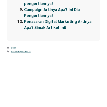
pengertiannya!
Campaign Artinya Apa? Ini Dia
Pengertiannya!
Penasaran Digital Marketing Artinya
Apa? Simak Artikel Ini!
Categories
Bisnis
Tags
Glosarium|Marketing