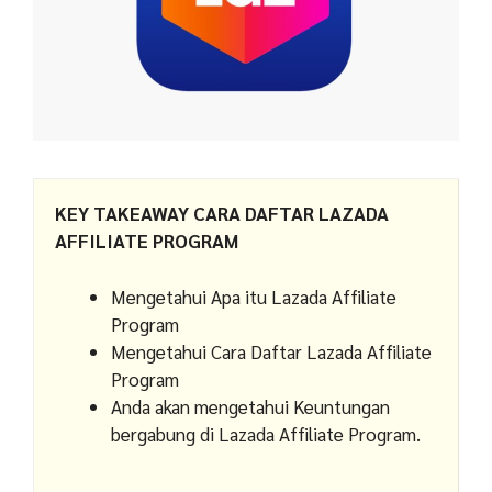
KEY TAKEAWAY CARA DAFTAR LAZADA
AFFILIATE PROGRAM
Mengetahui Apa itu Lazada Affiliate
Program
Mengetahui Cara Daftar Lazada Affiliate
Program
Anda akan mengetahui Keuntungan
bergabung di Lazada Affiliate Program.