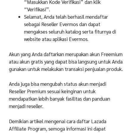
“Masukkan Kode Verifikasi” dan klik
“Verifikasi”.
Selamat, Anda telah berhasil mendaftar
sebagai Reseller Evermos dan dapat
mengakses seluruh katalog serta fiturnya di
website atau aplikasi Evermos.
Akun yang Anda daftarkan merupakan akun Freemium
atau akun gratis yang dapat bisa langsung untuk Anda
gunakan untuk melakukan transaksi penjualan produk.
Anda juga bisa mengubah status akun menjadi
Reseller Premium sesuai keinginan untuk
mendapatkan lebih banyak fasilitas dan panduan
menjadi reseller.
Demikian artikel mengenai cara daftar Lazada
Affiliate Program, semoga informasi ini dapat