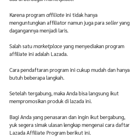
Karena program
affiliate
ini tidak hanya
menguntungkan affiliator namun juga para
seller
yang
dagangannya menjadi laris.
Salah satu
marketplace
yang menyediakan program
affiliate ini adalah Lazada.
Cara pendaftaran program ini cukup mudah dan hanya
butuh beberapa langkah.
Setelah tergabung, maka Anda bisa langsung ikut
mempromosikan produk di lazada ini.
Bagi Anda yang penasaran dan ingin ikut bergabung,
yuk segera simak ulasan lengkap mengenai cara daftar
Lazada Affiliate Program berikut ini.