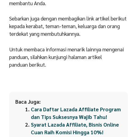
membantu Anda.
Sebarkan juga dengan membagikan link artikel berikut
kepada kerabat, teman-teman, keluarga dan orang
terdekat yang membutuhkannya.
Untuk membaca informasi menarik lainnya mengenai
panduan, silahkan kunjungi halaman artikel
panduan berikut.
Baca Juga:
Cara Daftar Lazada Affiliate Program
dan Tips Suksesnya Wajib Tahu!
Syarat Lazada Affiliate, Bisnis Online
Cuan Raih Komisi Hingga 10%!