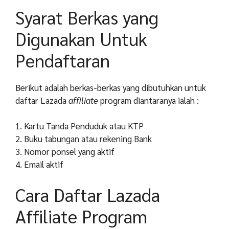
Syarat Berkas yang
Digunakan Untuk
Pendaftaran
Berikut adalah berkas-berkas yang dibutuhkan untuk
daftar Lazada
affiliate
program diantaranya ialah :
1. Kartu Tanda Penduduk atau KTP
2. Buku tabungan atau rekening Bank
3. Nomor ponsel yang aktif
4. Email aktif
Cara Daftar Lazada
Affiliate Program