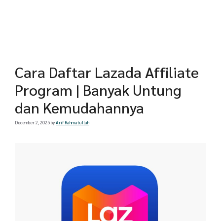
Cara Daftar Lazada Affiliate
Program | Banyak Untung
dan Kemudahannya
December 2, 2025
by
Arif Rahmatullah