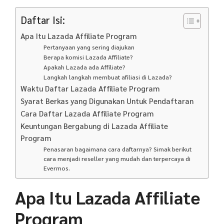
Daftar Isi:
Apa Itu Lazada Affiliate Program
Pertanyaan yang sering diajukan
Berapa komisi Lazada Affiliate?
Apakah Lazada ada Affiliate?
Langkah langkah membuat afiliasi di Lazada?
Waktu Daftar Lazada Affiliate Program
Syarat Berkas yang Digunakan Untuk Pendaftaran
Cara Daftar Lazada Affiliate Program
Keuntungan Bergabung di Lazada Affiliate
Program
Penasaran bagaimana cara daftarnya? Simak berikut
cara menjadi reseller yang mudah dan terpercaya di
Evermos.
Apa Itu Lazada Affiliate
Program