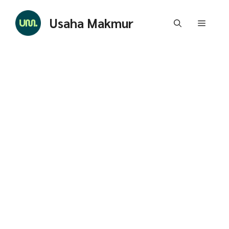
Skip
to
Usaha Makmur
Menu
content