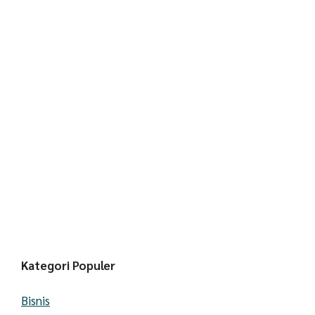
Kategori Populer
Bisnis