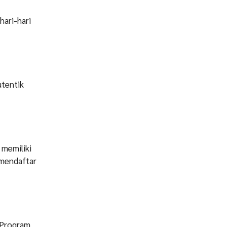
hari-hari
utentik
 memiliki
 mendaftar
. Program