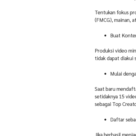
Tentukan fokus pro
(FMCG), mainan, at
Buat Konten
Produksi video min
tidak dapat diakui
Mulai deng
Saat baru mendafta
setidaknya 15 vid
sebagai Top Creato
Daftar seba
Jika berhasil menj