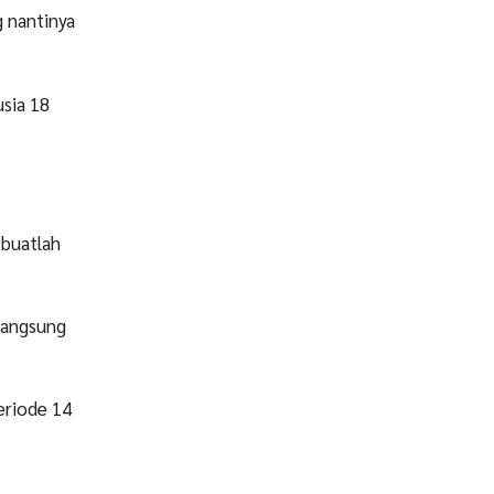
 nantinya
usia 18
 buatlah
 langsung
eriode 14