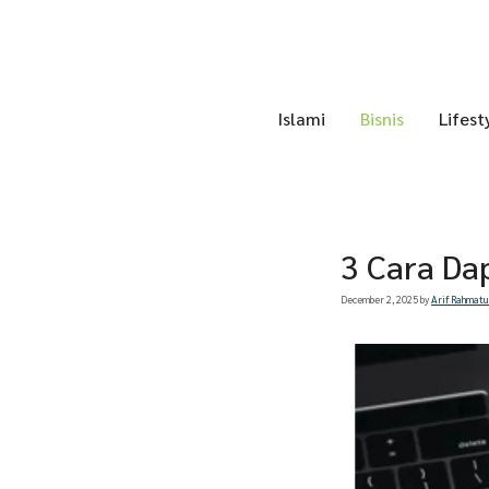
Skip
to
content
Islami
Bisnis
Lifest
3 Cara Da
December 2, 2025
by
Arif Rahmatu