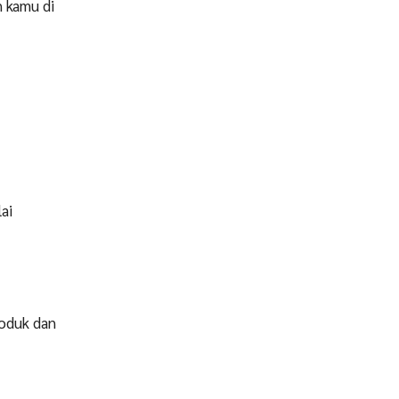
n kamu di
ai
roduk dan