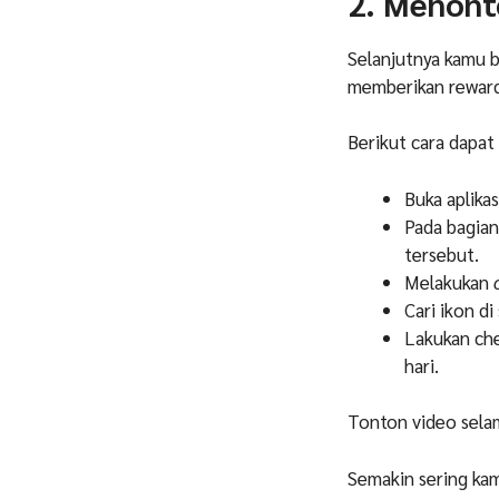
2. Menont
Selanjutnya kamu 
memberikan reward
Berikut cara dapat
Buka aplikas
Pada bagian
tersebut.
Melakukan
c
Cari ikon di s
Lakukan che
hari.
Tonton video sela
Semakin sering ka