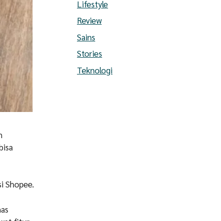
Lifestyle
Review
Sains
Stories
Teknologi
n
bisa
si Shopee.
has