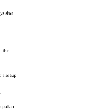
ya akan
 fitur
ia setiap
n.
umpulkan