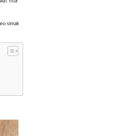
wat fitur
deo simak