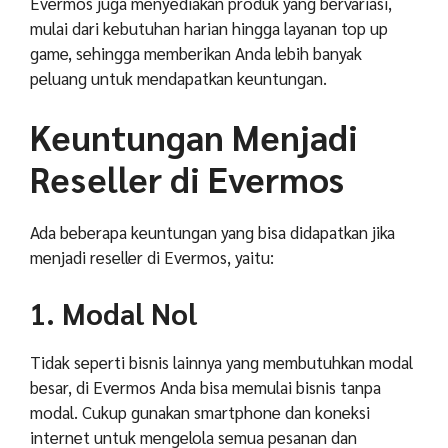
Evermos juga menyediakan produk yang bervariasi,
mulai dari kebutuhan harian hingga layanan top up
game, sehingga memberikan Anda lebih banyak
peluang untuk mendapatkan keuntungan.
Keuntungan Menjadi
Reseller di Evermos
Ada beberapa keuntungan yang bisa didapatkan jika
menjadi reseller di Evermos, yaitu:
1. Modal Nol
Tidak seperti bisnis lainnya yang membutuhkan modal
besar, di Evermos Anda bisa memulai bisnis tanpa
modal. Cukup gunakan smartphone dan koneksi
internet untuk mengelola semua pesanan dan