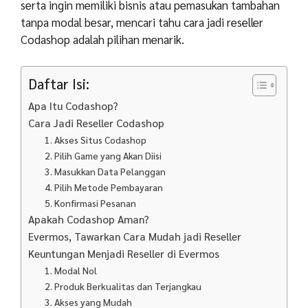
serta ingin memiliki bisnis atau pemasukan tambahan
tanpa modal besar, mencari tahu cara jadi reseller
Codashop adalah pilihan menarik.
Daftar Isi:
Apa Itu Codashop?
Cara Jadi Reseller Codashop
1. Akses Situs Codashop
2. Pilih Game yang Akan Diisi
3. Masukkan Data Pelanggan
4. Pilih Metode Pembayaran
5. Konfirmasi Pesanan
Apakah Codashop Aman?
Evermos, Tawarkan Cara Mudah jadi Reseller
Keuntungan Menjadi Reseller di Evermos
1. Modal Nol
2. Produk Berkualitas dan Terjangkau
3. Akses yang Mudah