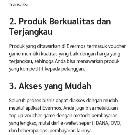
transaksi.
2. Produk Berkualitas dan
Terjangkau
Produk yang ditawarkan di Evermos termasuk voucher
game memiliki kualitas yang baik dengan harga yang
terjangkau, sehingga Anda bisa menawarkan produk
yang kompetitif kepada pelanggan.
3. Akses yang Mudah
Seluruh proses bisnis dapat diakses dengan mudah
melalui aplikasi Evermos. Anda juga bisa melakukan
top up voucher game dengan metode pembayaran
yang lengkap, mulai dari e-wallet seperti DANA, OVO,
dan beberapa opsi pembayaran lainnya.