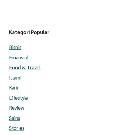
Kategori Populer
Bisnis
Finansial
Food & Travel
Islami
Karir
Lifestyle
Review
Sains
Stories