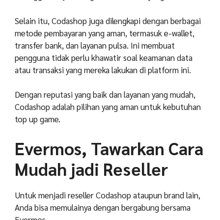
Selain itu, Codashop juga dilengkapi dengan berbagai
metode pembayaran yang aman, termasuk e-wallet,
transfer bank, dan layanan pulsa. Ini membuat
pengguna tidak perlu khawatir soal keamanan data
atau transaksi yang mereka lakukan di platform ini.
Dengan reputasi yang baik dan layanan yang mudah,
Codashop adalah pilihan yang aman untuk kebutuhan
top up game.
Evermos, Tawarkan Cara
Mudah jadi Reseller
Untuk menjadi reseller Codashop ataupun brand lain,
Anda bisa memulainya dengan bergabung bersama
Evermos.