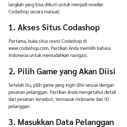
langkah yang bisa diikuti untuk menjadi reseller
Codashop secara manual:
1. Akses Situs Codashop
Pertama, buka situs resmi Codashop di
www.codashop.com
. Pastikan Anda memilih bahasa
Indonesia untuk memudahkan navigasi.
2. Pilih Game yang Akan Diisi
Setelah itu, pilih game yang ingin diisi sesuai dengan
pesanan pelanggan. Pastikan Anda mengetahui detail
dari pesanan tersebut, termasuk nickname dan ID
pelanggan.
3. Masukkan Data Pelanggan