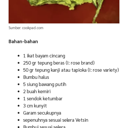
Sumber: cookpad.com
Bahan-bahan
1 ikat bayam cincang
250 gr tepung beras (I: rose brand)
50 gr tepung kanji atau tapioka (I: rose variety)
Bumbu halus
5 siung bawang putih
2 buah kemiri
1 sendok ketumbar
3 cm kunyit
Garam secukupnya
sepenuhnya sesuai selera Vetsin
Bumbui sesuai selera