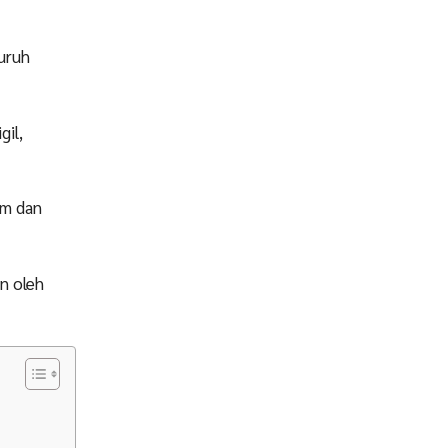
luruh
gil,
am dan
n oleh