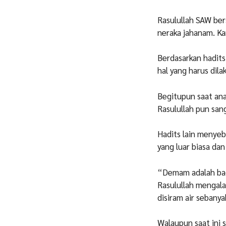
Rasulullah SAW ber
neraka jahanam. Ka
Berdasarkan hadit
hal yang harus dil
Begitupun saat ana
Rasulullah pun san
Hadits lain menye
yang luar biasa da
“Demam adalah bagi
Rasulullah mengal
disiram air sebanya
Walaupun saat ini