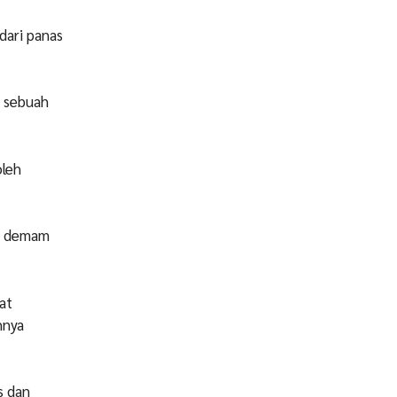
dari panas
h sebuah
oleh
as demam
at
hnya
s dan