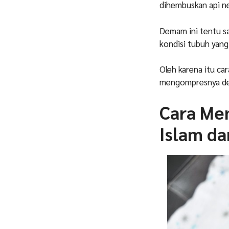
dihembuskan api ne
Demam ini tentu s
kondisi tubuh yan
Oleh karena itu ca
mengompresnya den
Cara Me
Islam da