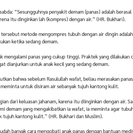
sabda:
“Sesungguhnya penyakit demam (panas) adalah berasal 
rena itu dinginkan lah (kompres) dengan air.” (HR. Bukhari).
s tersebut metode mengompres tubuh dengan air dingin adala
akukan ketika sedang demam.
k mengalami panas yang cukup tinggi. Praktek yang dilakukan 
gat dianjurkan untuk anak kecil yang sedang demam.
butkan bahwa sebelum Rasulullah wafat, beliau merasakan pan
n meminta untuk disiram air sebanyak tujuh kantong kulit.
an dari keluasan jahanam, karena itu diinginkan dengan air. Sa
ami demam yang mengakibatkan ia wafat, ia meminta agar tubu
k tujuh kantong kulit.” (HR. Bukhari dan Muslim).
 sudah banyak cara mengobati anak panas dengan bantuan medi