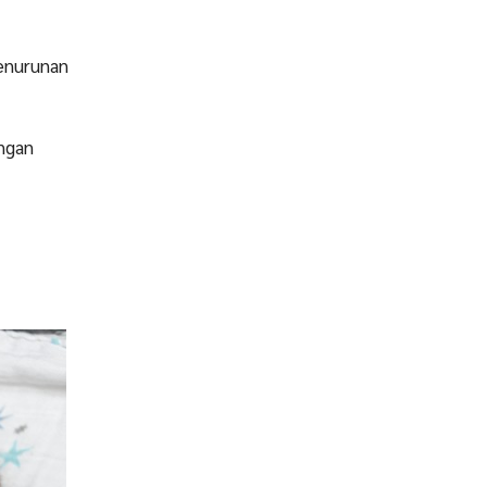
penurunan
engan