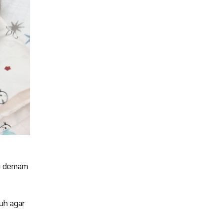
mi demam
uh agar