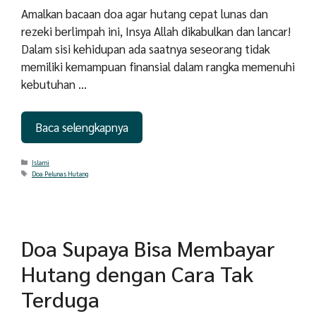
Amalkan bacaan doa agar hutang cepat lunas dan
rezeki berlimpah ini, Insya Allah dikabulkan dan lancar!
Dalam sisi kehidupan ada saatnya seseorang tidak
memiliki kemampuan finansial dalam rangka memenuhi
kebutuhan …
Baca selengkapnya
Categories
Islami
Tags
Doa Pelunas Hutang
Doa Supaya Bisa Membayar
Hutang dengan Cara Tak
Terduga