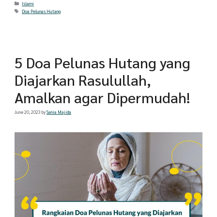
Categories
Islami
Tags
Doa Pelunas Hutang
5 Doa Pelunas Hutang yang
Diajarkan Rasulullah,
Amalkan agar Dipermudah!
June 20, 2023
by
Sania Majida