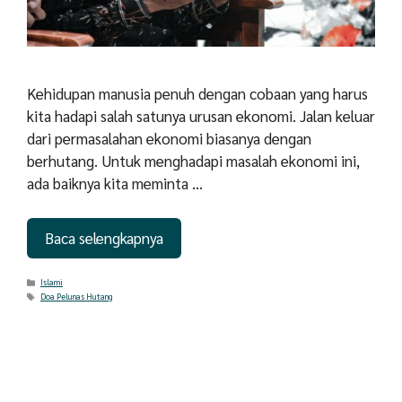
Kehidupan manusia penuh dengan cobaan yang harus
kita hadapi salah satunya urusan ekonomi. Jalan keluar
dari permasalahan ekonomi biasanya dengan
berhutang. Untuk menghadapi masalah ekonomi ini,
ada baiknya kita meminta …
Baca selengkapnya
Categories
Islami
Tags
Doa Pelunas Hutang