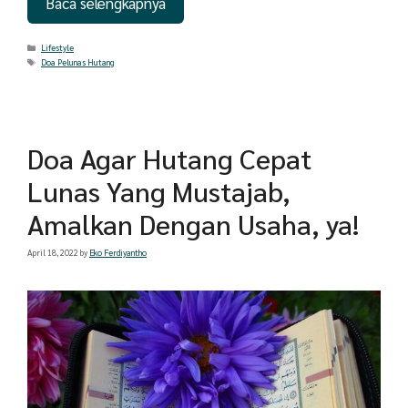
Baca selengkapnya
Categories
Lifestyle
Tags
Doa Pelunas Hutang
Doa Agar Hutang Cepat
Lunas Yang Mustajab,
Amalkan Dengan Usaha, ya!
April 18, 2022
by
Eko Ferdiyantho