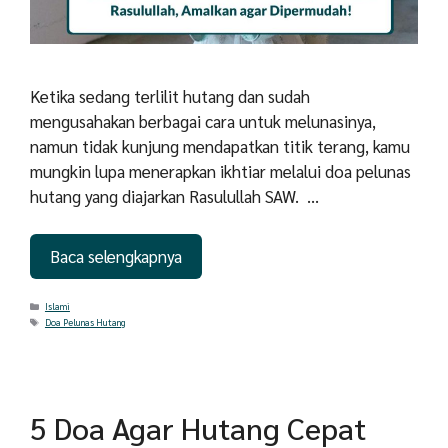
Ketika sedang terlilit hutang dan sudah
mengusahakan berbagai cara untuk melunasinya,
namun tidak kunjung mendapatkan titik terang, kamu
mungkin lupa menerapkan ikhtiar melalui doa pelunas
hutang yang diajarkan Rasulullah SAW. …
Baca selengkapnya
Categories
Islami
Tags
Doa Pelunas Hutang
5 Doa Agar Hutang Cepat