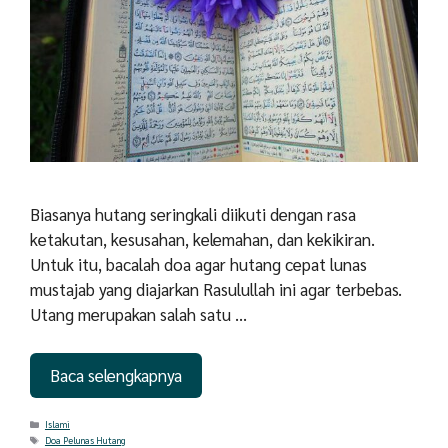
Biasanya hutang seringkali diikuti dengan rasa
ketakutan, kesusahan, kelemahan, dan kekikiran.
Untuk itu, bacalah doa agar hutang cepat lunas
mustajab yang diajarkan Rasulullah ini agar terbebas.
Utang merupakan salah satu …
Baca selengkapnya
Categories
Islami
Tags
Doa Pelunas Hutang