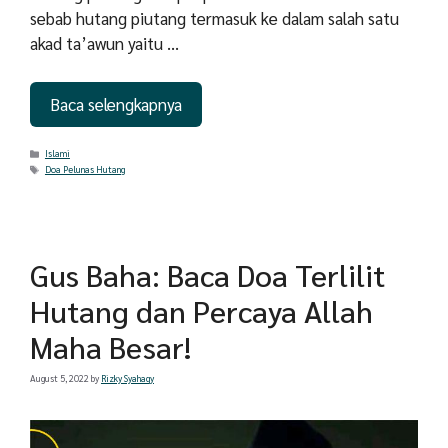
sebab hutang piutang termasuk ke dalam salah satu
akad ta’awun yaitu …
Baca selengkapnya
Categories
Islami
Tags
Doa Pelunas Hutang
Gus Baha: Baca Doa Terlilit
Hutang dan Percaya Allah
Maha Besar!
August 5, 2022
by
Rizky Syahaqy