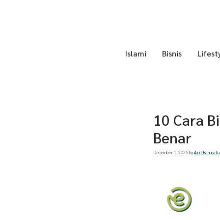
Skip
to
content
Islami
Bisnis
Lifest
10 Cara B
Benar
December 1, 2025
by
Arif Rahmatu