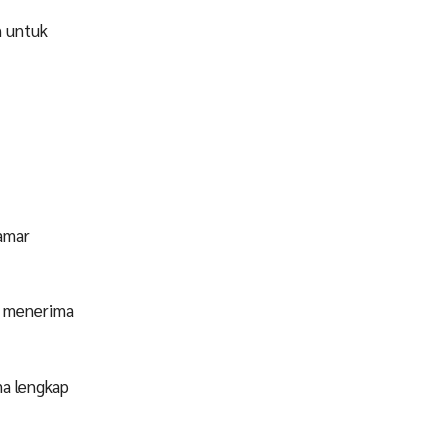
n untuk
lamar
ka menerima
ma lengkap