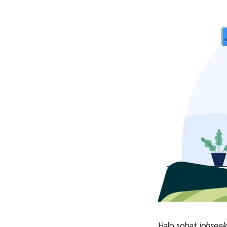
Halo sobat
jobseek