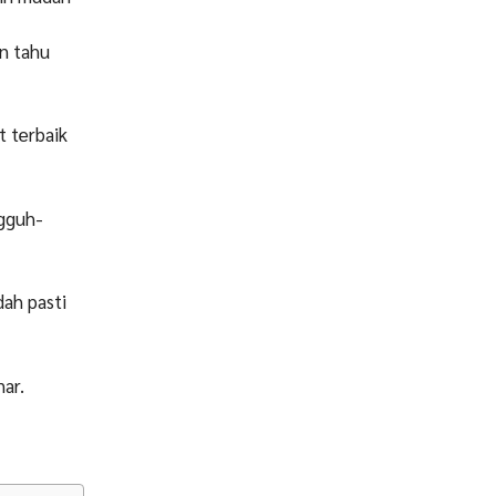
in tahu
t terbaik
ngguh-
dah pasti
ar.