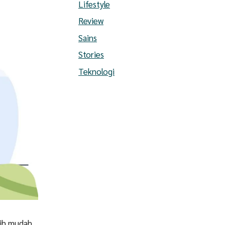
Lifestyle
Review
Sains
Stories
Teknologi
bih mudah