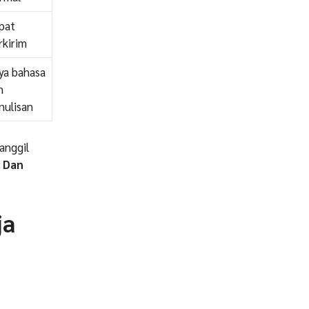
pat
rkirim
ya bahasa
n
nulisan
anggil
 Dan
ja