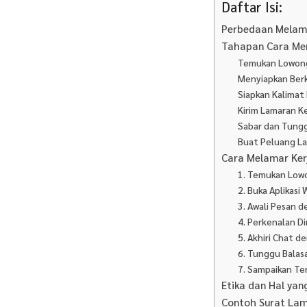
Daftar Isi:
Perbedaan Melama
Tahapan Cara Me
Temukan Lowonga
Menyiapkan Berk
Siapkan Kalimat
Kirim Lamaran K
Sabar dan Tungg
Buat Peluang La
Cara Melamar Ker
1. Temukan Low
2. Buka Aplikas
3. Awali Pesan 
4. Perkenalan D
5. Akhiri Chat 
6. Tunggu Balas
7. Sampaikan Te
Etika dan Hal ya
Contoh Surat La