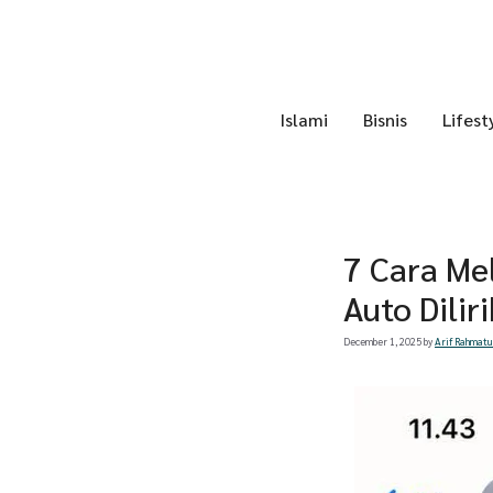
Skip
to
content
Islami
Bisnis
Lifest
7 Cara Me
Auto Dilir
December 1, 2025
by
Arif Rahmatu