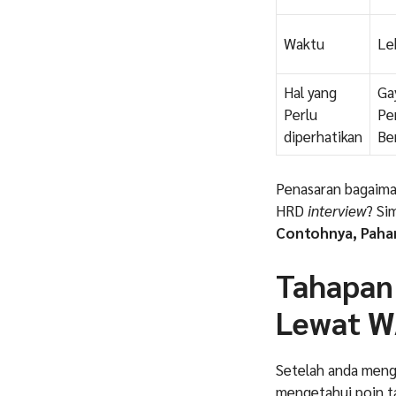
Waktu
Le
Hal yang
Ga
Perlu
Pe
diperhatikan
Be
Penasaran bagaima
HRD
interview
? Si
Contohnya, Paha
Tahapan
Lewat 
Setelah anda meng
mengetahui poin t