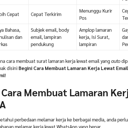
Menunggu Kurir
Ce
bih Cepat
Cepat Terkirim
Pos
Te
ya Bahasa,
Subjek email, body
Amplop lamaran
Ga
nulisan dan
email, lampiran
kerja, Isi Surat,
da
rkas
pendukung
lampiran
Pe
na cara membuat surat lamaran kerja lewat email yang
auto
dip
mak disini
Begini Cara Membuat Lamaran Kerja Lewat Email
mi!
 Ca
ra Membuat Lamaran Ker
WA
etahui perbedaan melamar kerja ke berbagai media, anda perlu
ahapan melamar kerja lewat WhatsApp yang benar.