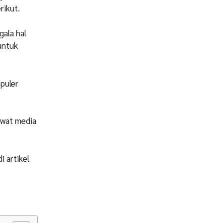
rikut.
ala hal
untuk
opuler
ewat media
i artikel