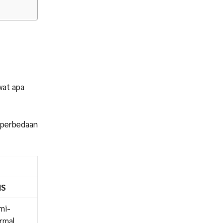
wat apa
a perbedaan
MS
mi-
rmal