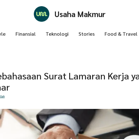
Usaha Makmur
yle
Finansial
Teknologi
Stories
Food & Travel
ebahasaan Surat Lamaran Kerja y
nar
llah