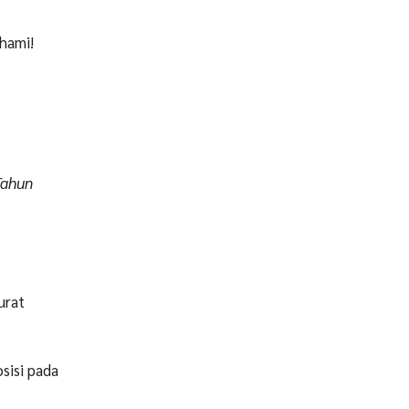
hami!
Tahun
urat
sisi pada