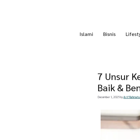
Skip
to
content
Islami
Bisnis
Lifest
7 Unsur K
Baik & Be
December 1, 2025
by
Arif Rahmatu