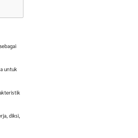
 sebagai
sa untuk
akteristik
ja, diksi,