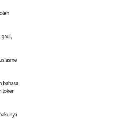
 oleh
 gaul,
tusiasme
an bahasa
n loker
 bakunya