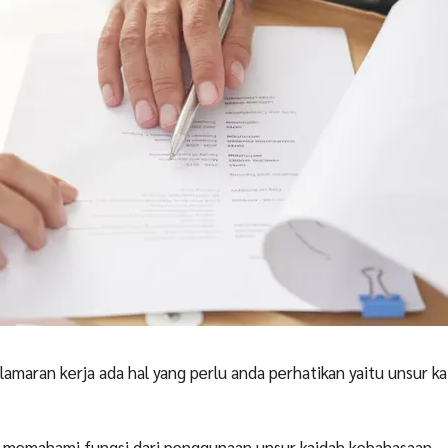
lamaran kerja ada hal yang perlu anda perhatikan yaitu unsur k
 memahami fungsi dari penggunaan unsur kaidah kebahasaan.