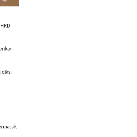
n HRD
erikan
 diksi
termasuk