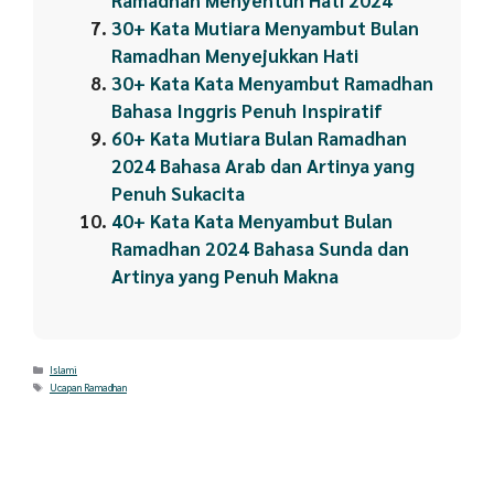
30+ Kata Mutiara Menyambut Bulan
Ramadhan Menyejukkan Hati
30+ Kata Kata Menyambut Ramadhan
Bahasa Inggris Penuh Inspiratif
60+ Kata Mutiara Bulan Ramadhan
2024 Bahasa Arab dan Artinya yang
Penuh Sukacita
40+ Kata Kata Menyambut Bulan
Ramadhan 2024 Bahasa Sunda dan
Artinya yang Penuh Makna
Categories
Islami
Tags
Ucapan Ramadhan