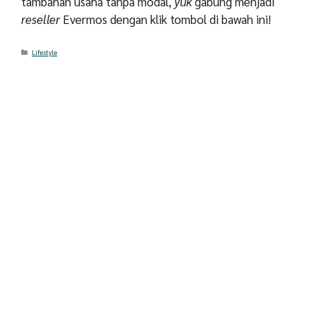
tambahan usaha tanpa modal,
yuk
gabung menjadi
reseller
Evermos dengan klik tombol di bawah ini!
Categories
Lifestyle