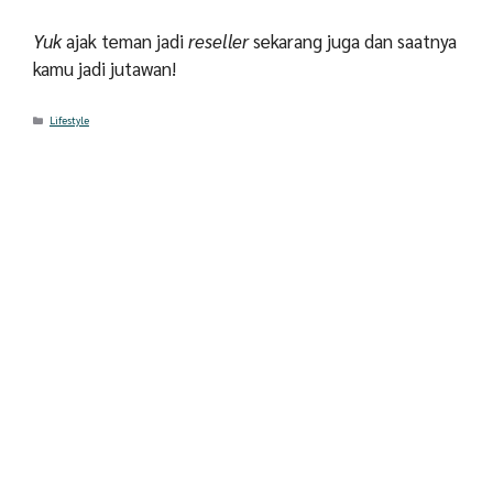
Yuk
ajak teman jadi
reseller
sekarang juga dan saatnya
kamu jadi jutawan!
Categories
Lifestyle