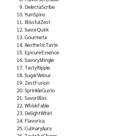
DelectaScribe
YumSpire
BlissfulZest
SavorQuirk
Gourmeta
AestheticTaste
EpicureEssence
SavoryMingle
TastyRipple
SugarVelour
ZestFusion
SprinkleGusto
SavorBliss
WhiskFable
DelightWhirl
Flavorica
CulinaryAura
TastefulCharm