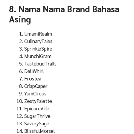
8. Nama Nama Brand Bahasa
Asing
UmamiRealm
CulinaryTales
SprinkleSpire
MunchiGram
TastebudTrails
DeliWhirl
Frostea
CrispCaper
YumCircus
ZestyPalette
EpicureVille
SugarThrive
SavorySage
BlissfulMorsel