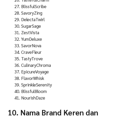
BlissfulScribe
SavoryZing
DelectaTwirl
SugarSage
ZestVista
YumDeluxe
SavorNova
CraveFleur
TastyTrove
CulinaryChroma
EpicureVoyage
FlavorWhisk
SprinkleSerenity
BlissfulBloom
NourishDaze
10. Nama Brand Keren dan