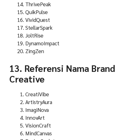
ThrivePeak
QuikPulse
VividQuest
StellarSpark
JoltRise
DynamoImpact
ZingZen
13. Referensi Nama Brand
Creative
CreatiVibe
ArtistryAura
ImagiNova
InnovArt
VisionCraft
MindCanvas