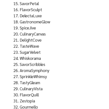
SavorPetal
FlavorSculpt
DelectaLuxe
GastronomeGlow
SpiceJive
CulinaryCanvas
DelightCove
TasteWave
SugarVelvet
Whiskorama
SavorScribbles
AromaSymphony
SprinkleWhimsy
TastyGleam
CulinaryVista
FlavorQuill
Zestopia
Gourmello