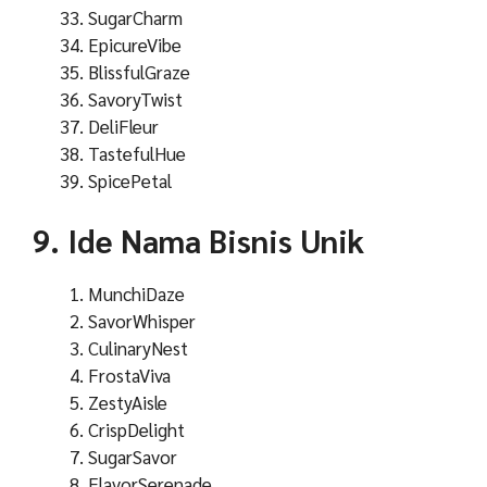
SugarCharm
EpicureVibe
BlissfulGraze
SavoryTwist
DeliFleur
TastefulHue
SpicePetal
9. Ide Nama Bisnis Unik
MunchiDaze
SavorWhisper
CulinaryNest
FrostaViva
ZestyAisle
CrispDelight
SugarSavor
FlavorSerenade