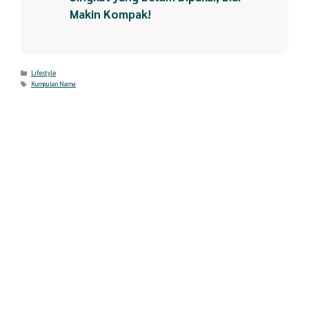
Makin Kompak!
Categories
Lifestyle
Tags
Kumpulan Nama