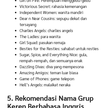
Girl on Fire: Perempuan menggebu-gebu
Victorious Secret: rahasia kemenangan
Independent Women: wanita mandiri
Dear n Near Cousins: sepupu dekat dan
tersayang
Charlies Angels: charlies angels
The Ladies: para wanita
Girl Squad: pasukan remaja
Besties for the Resties: sahabat untuk resties
Sugar, Spice, and Everything Nice: gula,
rempah-rempah, dan semuanya enak
Dazzling Divas: diva yang mempesona
Amazing Amigos: teman luar biasa
Game of Phones: game telepon
Hell’s Angels: malaikat neraka
5. Rekomendasi Nama Grup
Keren Berbahasa Inggris