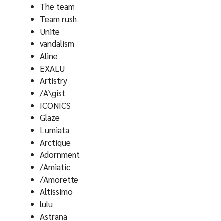
The team
Team rush
Unite
vandalism
Aline
EXALU
Artistry
/A\gist
ICONICS
Glaze
Lumiata
Arctique
Adornment
/Amiatic
/Amorette
Altissimo
lulu
Astrana