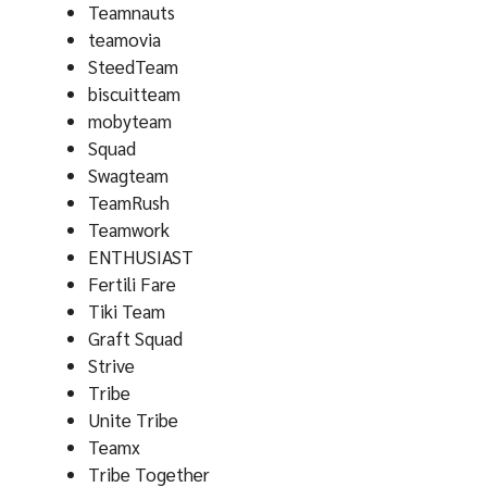
Teamnauts
teamovia
SteedTeam
biscuitteam
mobyteam
Squad
Swagteam
TeamRush
Teamwork
ENTHUSIAST
Fertili Fare
Tiki Team
Graft Squad
Strive
Tribe
Unite Tribe
Teamx
Tribe Together