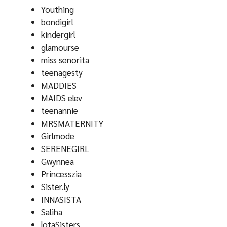
Youthing
bondigirl
kindergirl
glamourse
miss senorita
teenagesty
MADDIES
MAIDS elev
teenannie
MRSMATERNITY
Girlmode
SERENEGIRL
Gwynnea
Princesszia
Sister.ly
INNASISTA
Saliha
lotaSisters