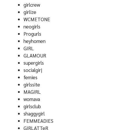
girlcrew
girlize
WCMETONE
neogirls
Progurls
heyhomen
GIRL
GLAMOUR
supergirls
socialgir|
femies
girlssite
MAGIRL
womava
girlsclub
shaggygirl
FEMMEADIES
GIRLATTeR