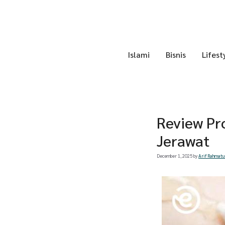
Skip
to
content
Islami
Bisnis
Lifest
Review Pr
Jerawat
December 1, 2025
by
Arif Rahmatu