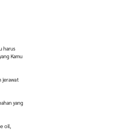
u harus
t yang Kamu
 jerawat
 bahan yang
 oil,