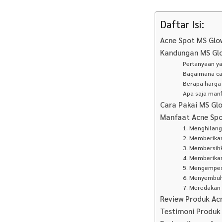
Daftar Isi:
Acne Spot MS Glo
Kandungan MS Gl
Pertanyaan ya
Bagaimana ca
Berapa harga
Apa saja manf
Cara Pakai MS Gl
Manfaat Acne Spo
1. Menghilan
2. Memberikan
3. Membersihk
4. Memberikan
5. Mengempes
6. Menyembuh
7. Meredakan 
Review Produk Ac
Testimoni Produk