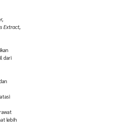
r,
 Extract,
ikan
l dari
dan
atasi
erawat
at lebih