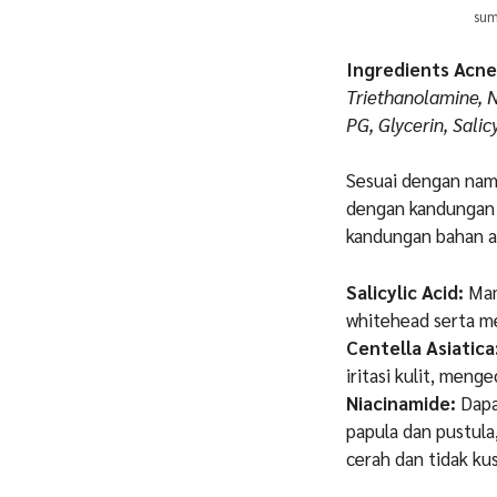
sum
Ingredients Acn
Triethanolamine, 
PG, Glycerin, Salic
Sesuai dengan nam
dengan kandungan y
kandungan bahan a
Salicylic Acid:
Mam
whitehead serta me
Centella Asiatica
iritasi kulit, meng
Niacinamide:
Dapa
papula dan pustula
cerah dan tidak ku