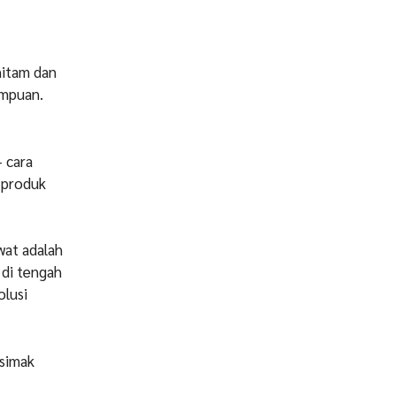
hitam dan
rempuan.
– cara
 produk
wat adalah
 di tengah
olusi
 simak