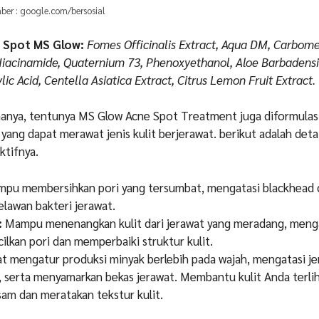
ber : google.com/bersosial
e Spot MS Glow:
Fomes Officinalis Extract, Aqua DM, Carbome
Niacinamide, Quaternium 73, Phenoxyethanol, Aloe Barbadensis
ylic Acid, Centella Asiatica Extract, Citrus Lemon Fruit Extract.
anya, tentunya MS Glow Acne Spot Treatment juga diformulas
ang dapat merawat jenis kulit berjerawat. berikut adalah detai
ktifnya.
pu membersihkan pori yang tersumbat, mengatasi blackhead 
lawan bakteri jerawat.
:
Mampu menenangkan kulit dari jerawat yang meradang, meng
ecilkan pori dan memperbaiki struktur kulit.
t mengatur produksi minyak berlebih pada wajah, mengatasi j
, serta menyamarkan bekas jerawat. Membantu kulit Anda terlih
sam dan meratakan tekstur kulit.