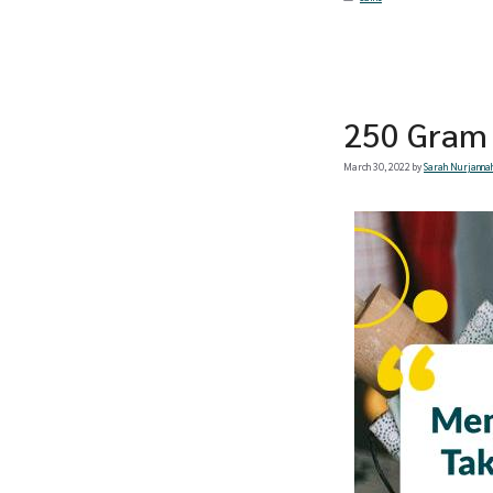
250 Gram
March 30, 2022
by
Sarah Nurjanna