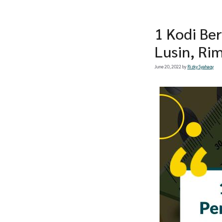
1 Kodi Be
Lusin, Rim
June 20, 2022
by
Rizky Syahaqy