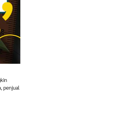
gkin
, penjual