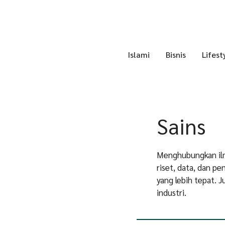
Skip
to
content
Islami
Bisnis
Lifest
Sains
Menghubungkan ilm
riset, data, dan p
yang lebih tepat.
industri.