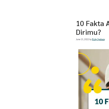
10 Fakta 
Dirimu?
June 13, 2022
by
Rizky Syahaqy