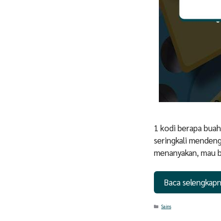
1 kodi berapa bua
seringkali mendeng
menanyakan, mau b
Baca selengkap
Categories
Sains