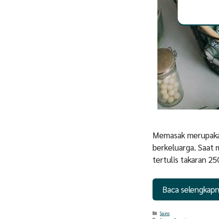
Memasak merupakan
berkeluarga. Saat 
tertulis takaran 2
Baca selengkap
Categories
Sains