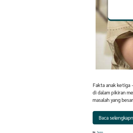
Fakta anak ketiga
di dalam pikiran m
masalah yang besar
Baca selengkap
Categories
Sains