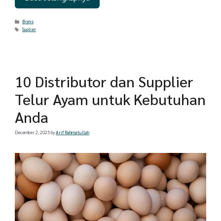
Categories
Bisnis
Tags
Suplier
10 Distributor dan Supplier
Telur Ayam untuk Kebutuhan
Anda
December 2, 2025
by
Arif Rahmatullah