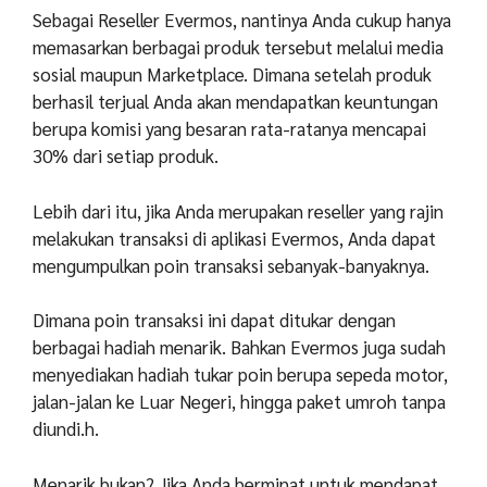
Sebagai Reseller Evermos, nantinya Anda cukup hanya
memasarkan berbagai produk tersebut melalui media
sosial maupun Marketplace. Dimana setelah produk
berhasil terjual Anda akan mendapatkan keuntungan
berupa komisi yang besaran rata-ratanya mencapai
30% dari setiap produk.
Lebih dari itu, jika Anda merupakan reseller yang rajin
melakukan transaksi di aplikasi Evermos, Anda dapat
mengumpulkan poin transaksi sebanyak-banyaknya.
Dimana poin transaksi ini dapat ditukar dengan
berbagai hadiah menarik. Bahkan Evermos juga sudah
menyediakan hadiah tukar poin berupa sepeda motor,
jalan-jalan ke Luar Negeri, hingga paket umroh tanpa
diundi.h.
Menarik bukan? Jika Anda berminat untuk mendapat