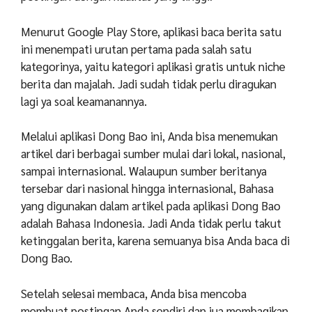
Menurut Google Play Store, aplikasi baca berita satu
ini menempati urutan pertama pada salah satu
kategorinya, yaitu kategori aplikasi gratis untuk niche
berita dan majalah. Jadi sudah tidak perlu diragukan
lagi ya soal keamanannya.
Melalui aplikasi Dong Bao ini, Anda bisa menemukan
artikel dari berbagai sumber mulai dari lokal, nasional,
sampai internasional. Walaupun sumber beritanya
tersebar dari nasional hingga internasional, Bahasa
yang digunakan dalam artikel pada aplikasi Dong Bao
adalah Bahasa Indonesia. Jadi Anda tidak perlu takut
ketinggalan berita, karena semuanya bisa Anda baca di
Dong Bao.
Setelah selesai membaca, Anda bisa mencoba
membuat postingan Anda sendiri dan jua membagikan