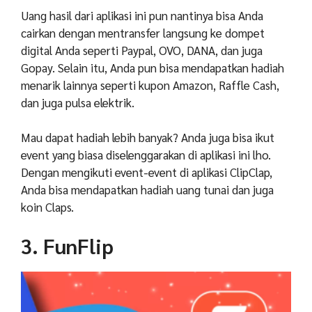
Uang hasil dari aplikasi ini pun nantinya bisa Anda
cairkan dengan mentransfer langsung ke dompet
digital Anda seperti Paypal, OVO, DANA, dan juga
Gopay. Selain itu, Anda pun bisa mendapatkan hadiah
menarik lainnya seperti kupon Amazon, Raffle Cash,
dan juga pulsa elektrik.
Mau dapat hadiah lebih banyak? Anda juga bisa ikut
event yang biasa diselenggarakan di aplikasi ini lho.
Dengan mengikuti event-event di aplikasi ClipClap,
Anda bisa mendapatkan hadiah uang tunai dan juga
koin Claps.
3. FunFlip