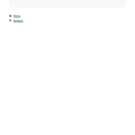
Categories
Bisnis
Tags
Aplikasi