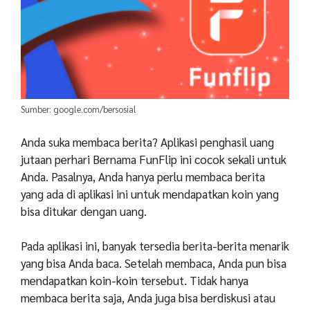
Sumber: google.com/bersosial
Anda suka membaca berita? Aplikasi penghasil uang
jutaan perhari Bernama FunFlip ini cocok sekali untuk
Anda. Pasalnya, Anda hanya perlu membaca berita
yang ada di aplikasi ini untuk mendapatkan koin yang
bisa ditukar dengan uang.
Pada aplikasi ini, banyak tersedia berita-berita menarik
yang bisa Anda baca. Setelah membaca, Anda pun bisa
mendapatkan koin-koin tersebut. Tidak hanya
membaca berita saja, Anda juga bisa berdiskusi atau