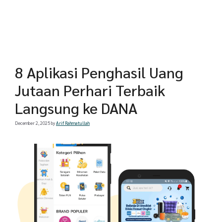
8 Aplikasi Penghasil Uang
Jutaan Perhari Terbaik
Langsung ke DANA
December 2, 2025
by
Arif Rahmatullah