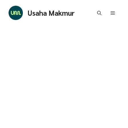
Skip
to
Usaha Makmur
Menu
content