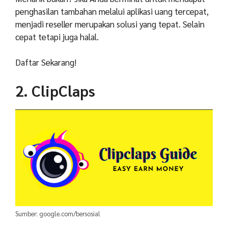
penghasilan tambahan melalui aplikasi uang tercepat,
menjadi reseller merupakan solusi yang tepat. Selain
cepat tetapi juga halal.
Daftar Sekarang!
2. ClipClaps
Sumber: google.com/bersosial