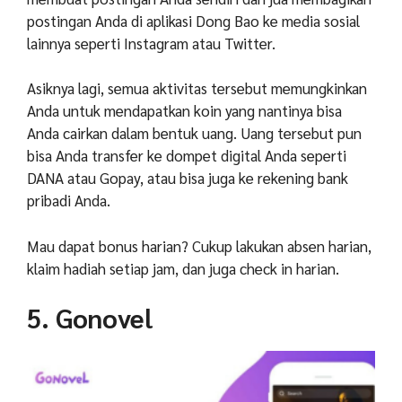
postingan Anda di aplikasi Dong Bao ke media sosial
lainnya seperti Instagram atau Twitter.
Asiknya lagi, semua aktivitas tersebut memungkinkan
Anda untuk mendapatkan koin yang nantinya bisa
Anda cairkan dalam bentuk uang. Uang tersebut pun
bisa Anda transfer ke dompet digital Anda seperti
DANA atau Gopay, atau bisa juga ke rekening bank
pribadi Anda.
Mau dapat bonus harian? Cukup lakukan absen harian,
klaim hadiah setiap jam, dan juga check in harian.
5. Gonovel