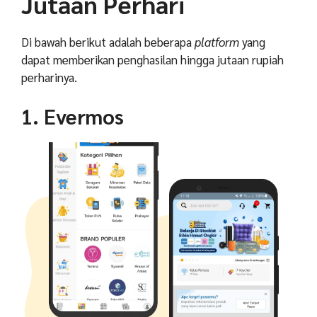
Jutaan Perhari
Di bawah berikut adalah beberapa
platform
yang
dapat memberikan penghasilan hingga jutaan rupiah
perharinya.
1. Evermos