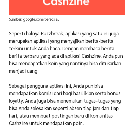
Sumber: google.com/bersosial
Seperti halnya Buzzbreak, aplikasi yang satu ini juga
merupakan aplikasi yang menyajikan berita-berita
terkini untuk Anda baca. Dengan membaca berita-
berita terbaru yang ada di aplikasi Cashzine, Anda pun
bisa mendapatkan koin yang nantinya bisa ditukarkan
menjadi uang.
Sebagai pengguna aplikasi ini, Anda pun bisa
mendapatkan komisi dari bagi hasil iklan serta bonus
loyalty. Anda juga bisa menemukan tugas-tugas yang
bisa Anda selesaikan seperti absen tiap jam dan tiap
hari, atau membuat postingan baru di komunitas
Cashzine untuk mendapatkan poin.