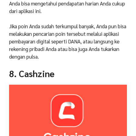
Anda bisa mengetahui pendapatan harian Anda cukup
dari aplikasi ini.
Jika poin Anda sudah terkumpul banyak, Anda pun bisa
melakukan pencarian poin tersebut melalui aplikasi
pembayaran digital seperti DANA, atau langsung ke
rekening pribadi Anda atau bisa juga Anda tukarkan
dengan pulsa.
8. Cashzine