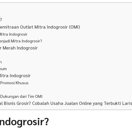
r?
mitraan Outlet Mitra Indogrosir (OMI)
itra Indogrosir
njadi Mitra Indogrosir?
r Merah Indogrosir
h
inum
itra Indogrosir
 Promosi Khusus
 Dukungan dari Tim OMI
 Bisnis Grosir? Cobalah Usaha Jualan Online yang Terbukti Laris
Indogrosir?