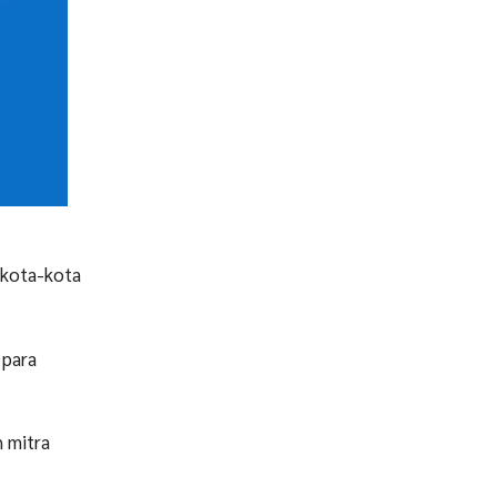
k kota-kota
 para
n mitra