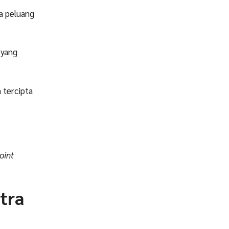
a peluang
 yang
 tercipta
oint
tra