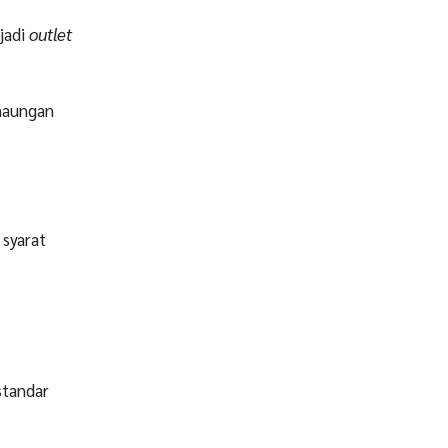
jadi
outlet
naungan
syarat
standar