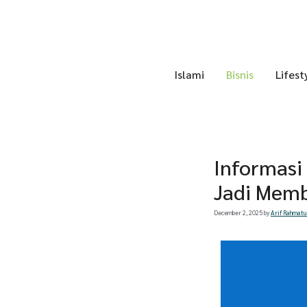
Skip
to
content
Islami
Bisnis
Lifest
Informasi
Jadi Memb
December 2, 2025
by
Arif Rahmatu