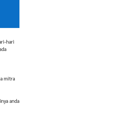
ri-hari
pada
ga mitra
inya anda