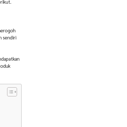
rikut.
merogoh
 sendiri
ndapatkan
produk