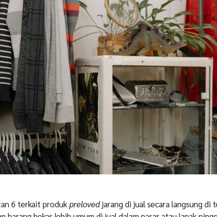
tan 6 terkait produk
preloved
jarang di jual secara langsung di
n barang bekas lebih umum di jual dalam pasar atau lapak pingg