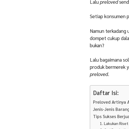
Lalu
preloved
sendi
Setiap konsumen pa
Namun terkadang u
dompet cukup dala
bukan?
Lalu bagaimana so
produk bermerek ya
preloved
.
Daftar Isi:
Preloved Artinya 
Jenis-Jenis Baran
Tips Sukses Berju
1. Lakukan Riset