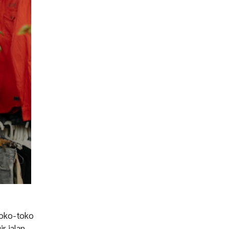
 toko-toko
ir jalan.