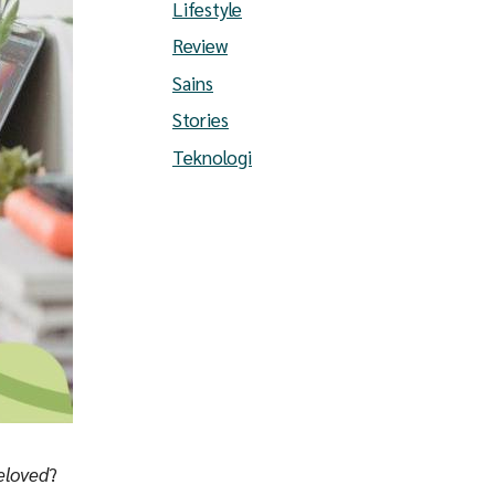
Lifestyle
Review
Sains
Stories
Teknologi
eloved
?