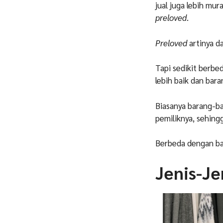
jual juga lebih mura
preloved
.
Preloved
artinya da
Tapi sedikit berb
lebih baik dan bar
Biasanya barang-b
pemiliknya, sehing
Berbeda dengan ba
Jenis-Je