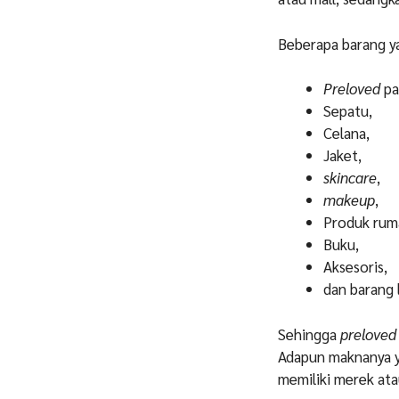
Beberapa barang ya
Preloved
pa
Sepatu,
Celana,
Jaket,
skincare
,
makeup
,
Produk rum
Buku,
Aksesoris,
dan barang 
Sehingga
preloved
Adapun maknanya ya
memiliki merek at