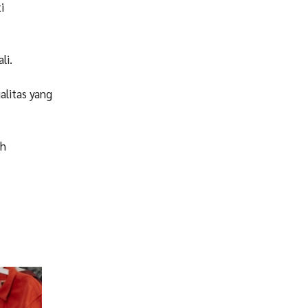
i
li.
litas yang
.
eh