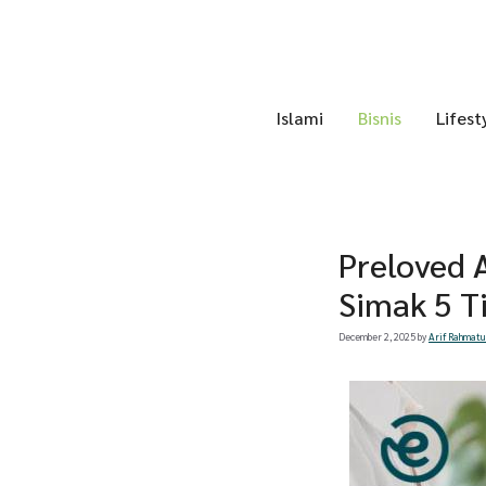
Skip
to
content
Islami
Bisnis
Lifest
Preloved 
Simak 5 T
December 2, 2025
by
Arif Rahmatu