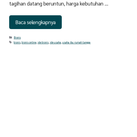
tagihan datang beruntun, harga kebutuhan …
Baca selengkapnya
Categories
Bisnis
Tags
bisnis
,
bisnis online
,
ide bisnis
,
ide usaha
,
usaha ibu rumah tangga