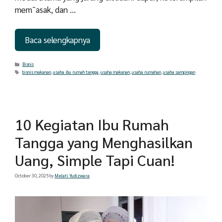
mem˜asak, dan …
Baca selengkapnya
Categories
Bisnis
Tags
bisnis makanan
,
usaha ibu rumah tangga
,
usaha makanan
,
usaha rumahan
,
usaha sampingan
10 Kegiatan Ibu Rumah
Tangga yang Menghasilkan
Uang, Simple Tapi Cuan!
October 30, 2025
by
Melati Yudizwara