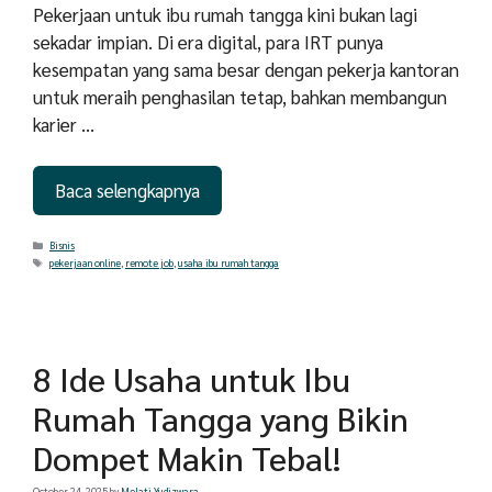
Pekerjaan untuk ibu rumah tangga kini bukan lagi
sekadar impian. Di era digital, para IRT punya
kesempatan yang sama besar dengan pekerja kantoran
untuk meraih penghasilan tetap, bahkan membangun
karier …
Baca selengkapnya
Categories
Bisnis
Tags
pekerjaan online
,
remote job
,
usaha ibu rumah tangga
8 Ide Usaha untuk Ibu
Rumah Tangga yang Bikin
Dompet Makin Tebal!
October 24, 2025
by
Melati Yudizwara