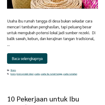
Usaha ibu rumah tangga di desa bukan sekadar cara
mencari tambahan penghasilan, tapi peluang besar
untuk mengubah potensi lokal jadi sumber rezeki. Di
balik sawah, kebun, dan kerajinan tangan tradisional,
…
Baca selengkapnya
Categories
Bisnis
Tags
bisnis
,
bisnis produk lokal
,
usaha
,
usaha ibu rumah tangga
,
usaha rumahan
10 Pekerjaan untuk Ibu