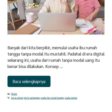
Banyak dari kita berpikir, memulai usaha ibu rumah
tangga tanpa modal itu mustahil. Padahal di era digital
sekarang ini, usaha dari rumah tanpa modal uang itu
benar bisa dilakukan. Konsep …
Baca selengkapnya
Categories
Bisnis
Tags
kerja online
,
kerja sampingan
,
usaha ibu rumah tangga
,
usaha online