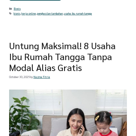
Categories
Bisnis
Tags
bisnis
,
kerja online
,
penghasilan tambahan
,
usaha ibu rumah tangga
Untung Maksimal! 8 Usaha
Ibu Rumah Tangga Tanpa
Modal Alias Gratis
October 30, 2025
by
Nazma Fitria