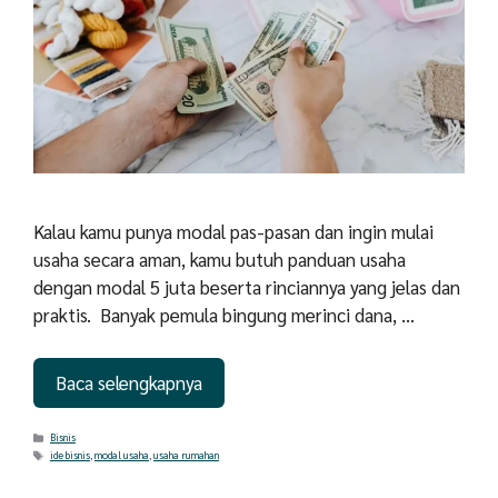
Kalau kamu punya modal pas-pasan dan ingin mulai
usaha secara aman, kamu butuh panduan usaha
dengan modal 5 juta beserta rinciannya yang jelas dan
praktis. Banyak pemula bingung merinci dana, …
Baca selengkapnya
Categories
Bisnis
Tags
ide bisnis
,
modal usaha
,
usaha rumahan