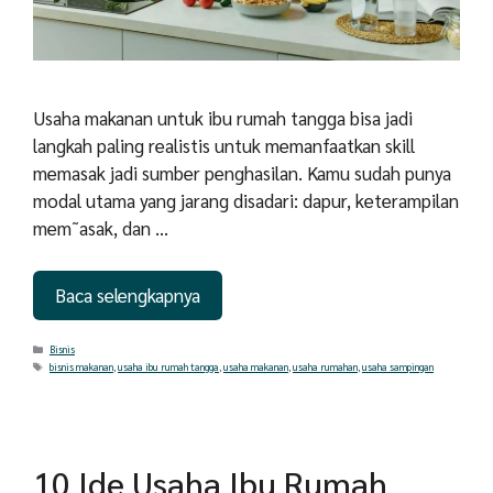
Usaha makanan untuk ibu rumah tangga bisa jadi
langkah paling realistis untuk memanfaatkan skill
memasak jadi sumber penghasilan. Kamu sudah punya
modal utama yang jarang disadari: dapur, keterampilan
mem˜asak, dan …
Baca selengkapnya
Categories
Bisnis
Tags
bisnis makanan
,
usaha ibu rumah tangga
,
usaha makanan
,
usaha rumahan
,
usaha sampingan
10 Ide Usaha Ibu Rumah