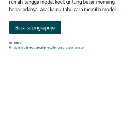
rumah tangga modal kecil untung besar memang
benar adanya. Asal kamu tahu cara memilih model …
Baca selengkapnya
Categories
Bisnis
Tags
bisnis
,
bisnis kecil
,
dropship
,
reseller
,
usaha
,
usaha rumahan