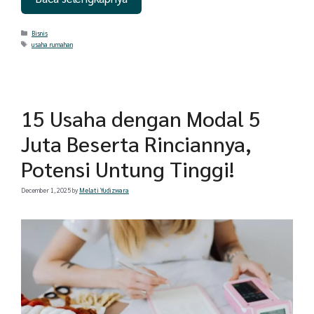
Categories
Bisnis
Tags
usaha rumahan
15 Usaha dengan Modal 5
Juta Beserta Rinciannya,
Potensi Untung Tinggi!
December 1, 2025
by
Melati Yudizwara