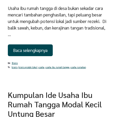
Usaha ibu rumah tangga di desa bukan sekadar cara
mencari tambahan penghasilan, tapi peluang besar
untuk mengubah potensi lokal jadi sumber rezeki. Di
balik sawah, kebun, dan kerajinan tangan tradisional,
…
Baca selengkapnya
Categories
Bisnis
Tags
bisnis
,
bisnis produk lokal
,
usaha
,
usaha ibu rumah tangga
,
usaha rumahan
Kumpulan Ide Usaha Ibu
Rumah Tangga Modal Kecil
Untung Besar