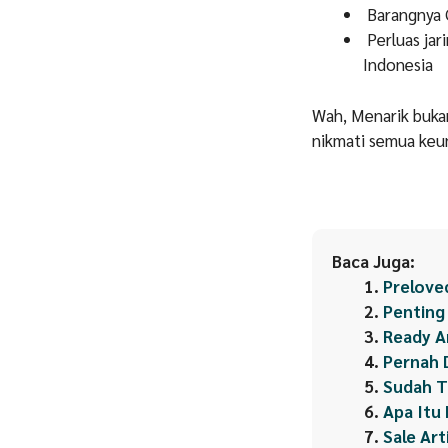
Barangnya 
Perluas jar
Indonesia
Wah, Menarik bukan
nikmati semua keun
Baca Juga:
Preloved
Penting
Ready A
Pernah 
Sudah T
Apa Itu 
Sale Art