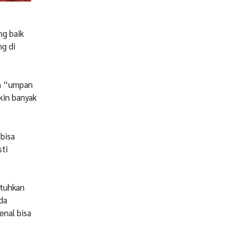
ng baik
ng di
om “umpan
kin banyak
bisa
ti
utuhkan
da
enal bisa