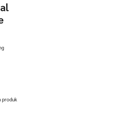
al
e
ng
h produk