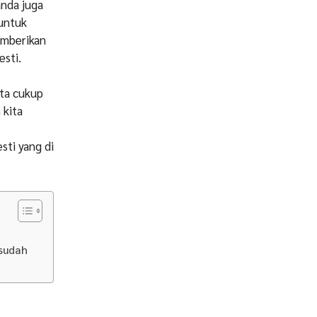
anda juga
 untuk
emberikan
esti.
ita cukup
 kita
ti yang di
 sudah