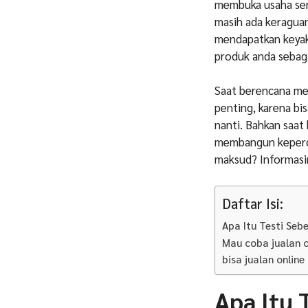
membuka usaha send
masih ada keragua
mendapatkan keyak
produk anda sebaga
Saat berencana me
penting, karena b
nanti. Bahkan saat
membangun keperca
maksud? Informasiny
Daftar Isi:
Apa Itu Testi Se
Mau coba jualan 
bisa jualan online
Apa Itu 