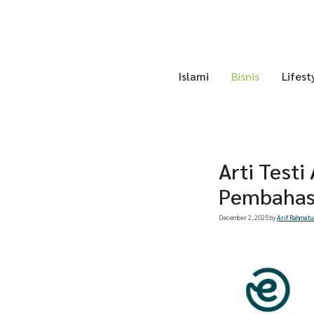
Skip
to
content
Islami
Bisnis
Lifest
Arti Testi
Pembahas
December 2, 2025
by
Arif Rahmatu