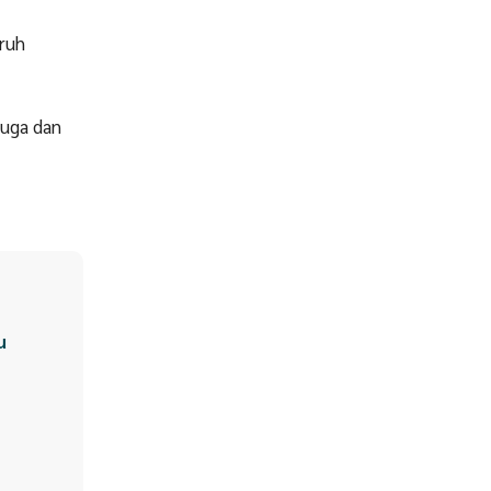
uruh
juga dan
hu