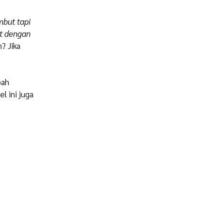
mbut tapi
et dengan
? Jika
bah
l ini juga