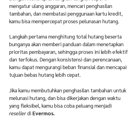
mengatur ulang anggaran, mencari penghasilan
tambahan, dan membatasi penggunaan kartu kredit,
kamu bisa mempercepat proses pelunasan hutang.
Langkah pertama menghitung total hutang beserta
bunganya akan memberi panduan dalam menetapkan
prioritas pembayaran, sehingga proses ini lebih efektif
dan terfokus. Dengan konsistensi dan perencanaan,
kamu dapat mengurangi beban finansial dan mencapai
tujuan bebas hutang lebih cepat.
Jika kamu membutuhkan penghasilan tambahan untuk
melunasi hutang, dan bisa dikerjakan dengan waktu
yang fleksibel, kamu bisa coba peluang menjadi
reseller
di
Evermos.