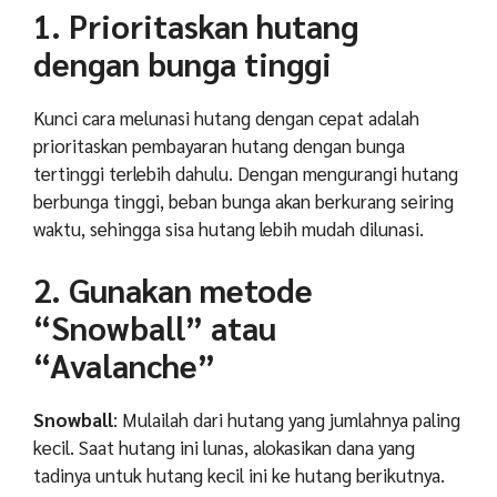
1. Prioritaskan hutang
dengan bunga tinggi
Kunci cara melunasi hutang dengan cepat adalah
prioritaskan pembayaran hutang dengan bunga
tertinggi terlebih dahulu. Dengan mengurangi hutang
berbunga tinggi, beban bunga akan berkurang seiring
waktu, sehingga sisa hutang lebih mudah dilunasi.
2. Gunakan metode
“Snowball” atau
“Avalanche”
Snowball
: Mulailah dari hutang yang jumlahnya paling
kecil. Saat hutang ini lunas, alokasikan dana yang
tadinya untuk hutang kecil ini ke hutang berikutnya.