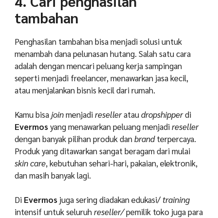
4. Cari penghasilan
tambahan
Penghasilan tambahan bisa menjadi solusi untuk
menambah dana pelunasan hutang. Salah satu cara
adalah dengan mencari peluang kerja sampingan
seperti menjadi freelancer, menawarkan jasa kecil,
atau menjalankan bisnis kecil dari rumah.
Kamu bisa
join
menjadi
reseller
atau
dropshipper
di
Evermos
yang menawarkan peluang menjadi
reseller
dengan banyak pilihan produk dan
brand
terpercaya.
Produk yang ditawarkan sangat beragam dari mulai
skin care
, kebutuhan sehari-hari, pakaian, elektronik,
dan masih banyak lagi.
Di
Evermos
juga sering diadakan edukasi/
training
intensif untuk seluruh
reseller/
pemilik toko juga para