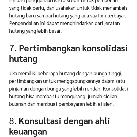
Hindari penggunaan kartu kredit untuk pembelian
yang tidak perlu, dan usahakan untuk tidak menambah
hutang baru sampai hutang yang ada saat ini terbayar.
Pengendalian ini dapat menghindarkan dari jeratan
hutang yang lebih besar.
7
. Pertimbangkan konsolidasi
hutang
Jika memiliki beberapa hutang dengan bunga tinggi,
pertimbangkan untuk menggabungkannya dalam satu
pinjaman dengan bunga yang lebih rendah. Konsolidasi
hutang bisa membantu mengurangi jumlah cicilan
bulanan dan membuat pembayaran lebih efisien.
8.
Konsultasi dengan ahli
keuangan