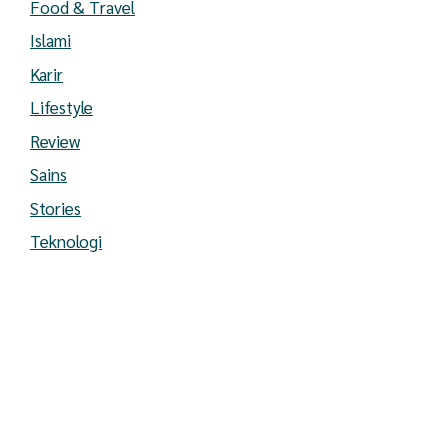
Food & Travel
Islami
Karir
Lifestyle
Review
Sains
Stories
Teknologi