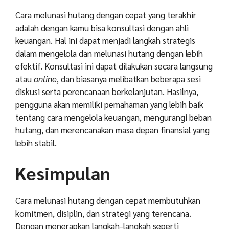
Cara melunasi hutang dengan cepat yang terakhir
adalah dengan kamu bisa konsultasi dengan ahli
keuangan. Hal ini dapat menjadi langkah strategis
dalam mengelola dan melunasi hutang dengan lebih
efektif. Konsultasi ini dapat dilakukan secara langsung
atau
online
, dan biasanya melibatkan beberapa sesi
diskusi serta perencanaan berkelanjutan. Hasilnya,
pengguna akan memiliki pemahaman yang lebih baik
tentang cara mengelola keuangan, mengurangi beban
hutang, dan merencanakan masa depan finansial yang
lebih stabil.
Kesimpulan
Cara melunasi hutang dengan cepat membutuhkan
komitmen, disiplin, dan strategi yang terencana.
Dengan menerapkan langkah-langkah seperti