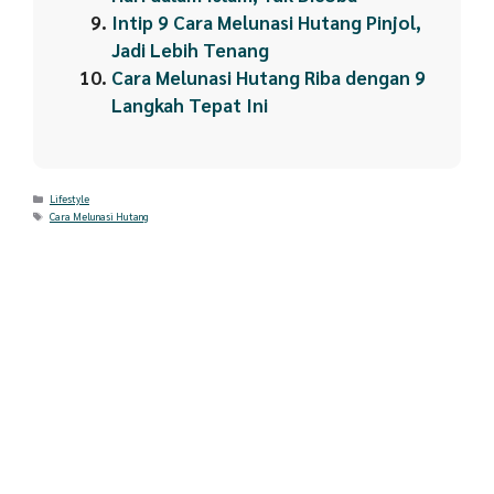
Intip 9 Cara Melunasi Hutang Pinjol,
Jadi Lebih Tenang
Cara Melunasi Hutang Riba dengan 9
Langkah Tepat Ini
Categories
Lifestyle
Tags
Cara Melunasi Hutang