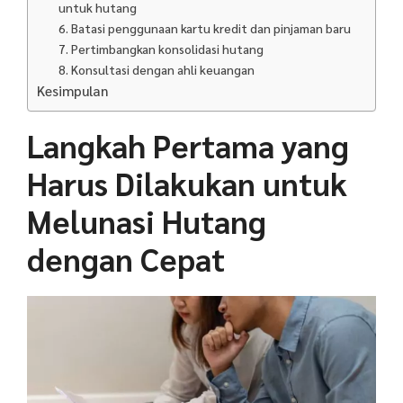
untuk hutang
6. Batasi penggunaan kartu kredit dan pinjaman baru
7. Pertimbangkan konsolidasi hutang
8. Konsultasi dengan ahli keuangan
Kesimpulan
Langkah Pertama yang
Harus Dilakukan untuk
Melunasi Hutang
dengan Cepat